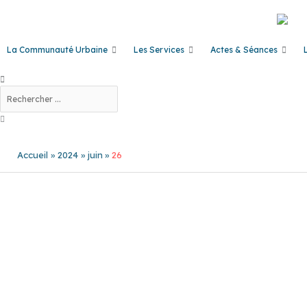
Aller
au
contenu
La Communauté Urbaine
Les Services
Actes & Séances
Rechercher
Accueil
2024
juin
26