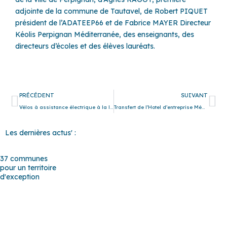
adjointe de la commune de Tautavel, de Robert PIQUET
président de l’ADATEEP66 et de Fabrice MAYER Directeur
Kéolis Perpignan Méditerranée, des enseignants, des
directeurs d’écoles et des élèves lauréats.
Précédent
Su
PRÉCÉDENT
SUIVANT
Vélos à assistance électrique à la location !
Transfert de l’Hotel d’entreprise Méditerranée
Les dernières actus' :
37 communes
pour un territoire
d'exception
Baho
–
Baixas
–
Bompas
–
Cabestany
–
Canet-en-Roussillon
–
Calce
–
Canohès
–
Cases de Pène
–
Cassagnes
–
Corneilla-la-
Rivière
–
Espira-de-l’Agly
–
Estagel
–
Le Barcarès
–
Le Soler
–
Llupia
–
Montner
–
Opoul-Périllos
–
Perpignan
–
Peyrestortes
–