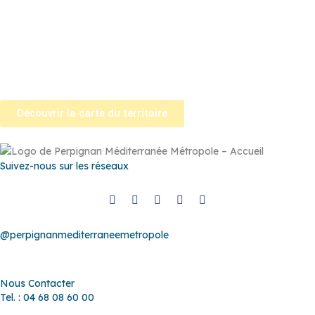
Pézilla-la-Rivière
–
Pollestres
–
Ponteilla-Nyls
–
Rivesaltes
–
Saint-
Estève
–
Saint-Féliu-d’Avall
–
Saint-Hippolyte
–
Saint-Laurent-de-
la-Salanque
–
Saint-Nazaire
–
Sainte Marie la Mer
–
Saleilles
–
Tautavel
–
Torreilles
–
Toulouges
–
Villelongue-de-la-Salanque
–
Villeneuve-de-la-Raho
–
Villeneuve-la-Rivière
–
Vingrau
Découvrir la carte du territoire
Suivez-nous sur les réseaux
@perpignanmediterraneemetropole
Nous Contacter
Tel. : 04 68 08 60 00