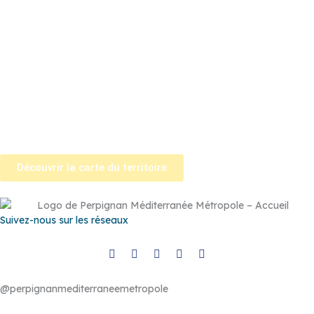
Calce
–
Canohès
–
Cases de Pène
–
Cassagnes
–
Corneilla-la-
Rivière
–
Espira-de-l’Agly
–
Estagel
–
Le Barcarès
–
Le Soler
–
Llupia
–
Montner
–
Opoul-Périllos
–
Perpignan
–
Peyrestortes
–
Pézilla-la-Rivière
–
Pollestres
–
Ponteilla-Nyls
–
Rivesaltes
–
Saint-
Estève
–
Saint-Féliu-d’Avall
–
Saint-Hippolyte
–
Saint-Laurent-de-
la-Salanque
–
Saint-Nazaire
–
Sainte Marie la Mer
–
Saleilles
–
Tautavel
–
Torreilles
–
Toulouges
–
Villelongue-de-la-Salanque
–
Villeneuve-de-la-Raho
–
Villeneuve-la-Rivière
–
Vingrau
Découvrir la carte du territoire
Suivez-nous sur les réseaux
@perpignanmediterraneemetropole