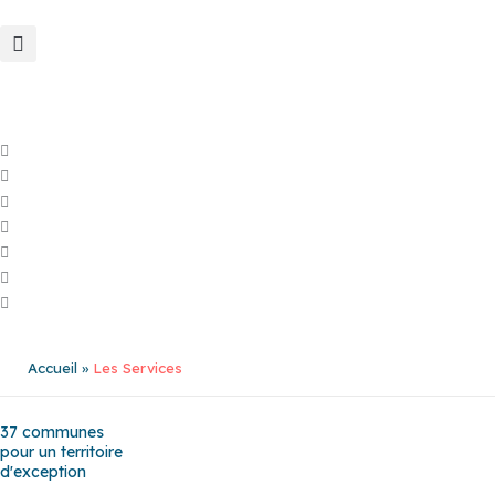
Aller
au
contenu
Accueil
Les Services
37 communes
pour un territoire
d'exception
Baho
–
Baixas
–
Bompas
–
Cabestany
–
Canet-en-Roussillon
–