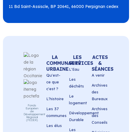
11 Bd Saint-Assiscle, BP 20641, 66000 Perpignan cedex
LA
LES
ACTES
COMMUNAUTÉ
SERVICES
&
URBAINE
SÉANCES
L'Eau
Qu'est-
A venir
Les
ce que
Archives
déchêts
c'est ?
des
Le
L'histoire
Bureaux
logement
Fonds
Européen
Les 37
Archives
de
Développement
Développement
communes
des
Régional
Durable
(FEDER)
Conseils
Les élus
Les