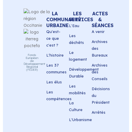
LA
LES
ACTES
COMMUNAUTÉ
SERVICES
&
URBAINE
SÉANCES
L'Eau
Qu'est-
A venir
Les
ce que
Archives
déchêts
c'est ?
des
Le
L'histoire
Bureaux
Fonds
Européen
logement
de
Développement
Les 37
Archives
Régional
Développement
(FEDER)
communes
des
Durable
Conseils
Les élus
Les
Décisions
Les
mobilités
du
compétences
Président
La
Culture
Arrêtés
L'Urbanisme