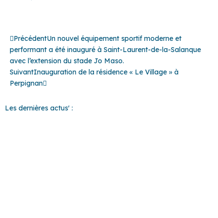
Précédent
Suivant
Précédent
Un nouvel équipement sportif moderne et
performant a été inauguré à Saint-Laurent-de-la-Salanque
avec l’extension du stade Jo Maso.
Suivant
Inauguration de la résidence « Le Village » à
Perpignan
Les dernières actus' :
37 COMMUNES
POUR UN
TERRITOIRE