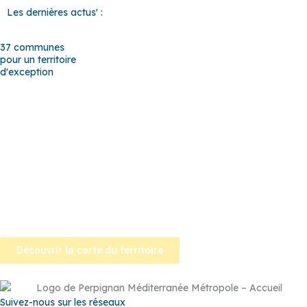
Les dernières actus' :
37 communes
pour un territoire
d'exception
Baho
–
Baixas
–
Bompas
–
Cabestany
–
Canet-en-Roussillon
–
Calce
–
Canohès
–
Cases de Pène
–
Cassagnes
–
Corneilla-la-
Rivière
–
Espira-de-l’Agly
–
Estagel
–
Le Barcarès
–
Le Soler
–
Llupia
–
Montner
–
Opoul-Périllos
–
Perpignan
–
Peyrestortes
–
Pézilla-la-Rivière
–
Pollestres
–
Ponteilla-Nyls
–
Rivesaltes
–
Saint-
Estève
–
Saint-Féliu-d’Avall
–
Saint-Hippolyte
–
Saint-Laurent-de-
la-Salanque
–
Saint-Nazaire
–
Sainte Marie la Mer
–
Saleilles
–
Tautavel
–
Torreilles
–
Toulouges
–
Villelongue-de-la-Salanque
–
Villeneuve-de-la-Raho
–
Villeneuve-la-Rivière
–
Vingrau
Découvrir la carte du territoire
Suivez-nous sur les réseaux