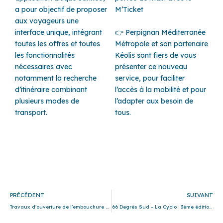
a pour objectif de proposer
M’Ticket
aux voyageurs une
interface unique, intégrant
👉 Perpignan Méditerranée
toutes les offres et toutes
Métropole et son partenaire
les fonctionnalités
Kéolis sont fiers de vous
nécessaires avec
présenter ce nouveau
notamment la recherche
service, pour faciliter
d’itinéraire combinant
l’accès à la mobilité et pour
plusieurs modes de
l’adapter aux besoin de
transport.
tous.
Précédent
S
PRÉCÉDENT
SUIVANT
Travaux d’ouverture de l’embouchure de la Têt à Canet en Roussillon
66 Degrés Sud – La Cyclo : 3ème édition !