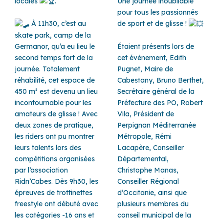
locales
.
Une journée inoubliable
pour tous les passionnés
À 11h30, c’est au
de sport et de glisse !
skate park, camp de la
Germanor, qu’a eu lieu le
Étaient présents lors de
second temps fort de la
cet évènement, Edith
journée. Totalement
Pugnet, Maire de
réhabilité, cet espace de
Cabestany, Bruno Berthet,
450 m² est devenu un lieu
Secrétaire général de la
incontournable pour les
Préfecture des PO, Robert
amateurs de glisse ! Avec
Vila, Président de
deux zones de pratique,
Perpignan Méditerranée
les riders ont pu montrer
Métropole, Rémi
leurs talents lors des
Lacapère, Conseiller
compétitions organisées
Départemental,
par l’association
Christophe Manas,
Ridn’Cabes. Dès 9h30, les
Conseiller Régional
épreuves de trottinettes
d’Occitanie, ainsi que
freestyle ont débuté avec
plusieurs membres du
les catégories -16 ans et
conseil municipal de la