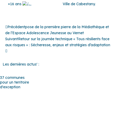
+16 ans
,
Ville de Cabestany.
Précédent
Suivant
Précédent
pose de la première pierre de la Médiathèque et
de l’Espace Adolescence Jeunesse au Vernet
Suivant
Retour sur la journée technique « Tous résilients face
aux risques » : Sécheresse, enjeux et stratégies d’adaptation
Les dernières actus' :
37 communes
pour un territoire
d'exception
Baho
–
Baixas
–
Bompas
–
Cabestany
–
Canet-en-Roussillon
–
Calce
–
Canohès
–
Cases de Pène
–
Cassagnes
–
Corneilla-la-
Rivière
–
Espira-de-l’Agly
–
Estagel
–
Le Barcarès
–
Le Soler
–
Llupia
–
Montner
–
Opoul-Périllos
–
Perpignan
–
Peyrestortes
–
Pézilla-la-Rivière
–
Pollestres
–
Ponteilla-Nyls
–
Rivesaltes
–
Saint-