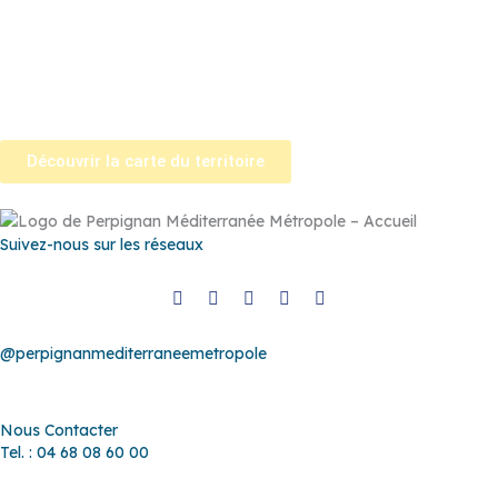
Estève
–
Saint-Féliu-d’Avall
–
Saint-Hippolyte
–
Saint-Laurent-de-
la-Salanque
–
Saint-Nazaire
–
Sainte Marie la Mer
–
Saleilles
–
Tautavel
–
Torreilles
–
Toulouges
–
Villelongue-de-la-Salanque
–
Villeneuve-de-la-Raho
–
Villeneuve-la-Rivière
–
Vingrau
Découvrir la carte du territoire
Suivez-nous sur les réseaux
@perpignanmediterraneemetropole
Nous Contacter
Tel. : 04 68 08 60 00