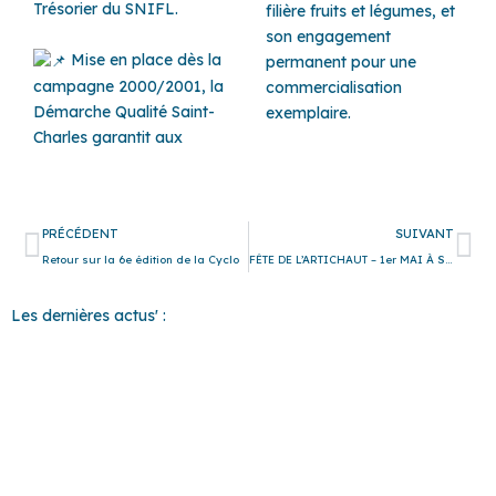
Trésorier du SNIFL.
filière fruits et légumes, et
son engagement
Mise en place dès la
permanent pour une
campagne 2000/2001, la
commercialisation
Démarche Qualité Saint-
exemplaire.
Charles garantit aux
Précédent
Su
PRÉCÉDENT
SUIVANT
Retour sur la 6e édition de la Cyclo
FÊTE DE L’ARTICHAUT – 1er MAI À SAINTE-MARIE-LA-MER
Les dernières actus' :
37 COMMUNES
POUR UN