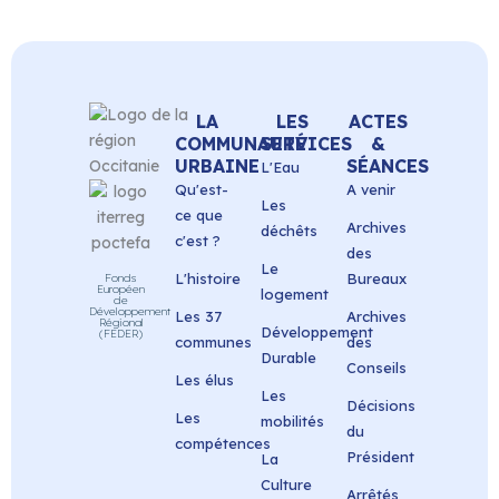
LA
LES
ACTES
COMMUNAUTÉ
SERVICES
&
URBAINE
SÉANCES
L'Eau
Qu'est-
A venir
Les
ce que
Archives
déchêts
c'est ?
des
Le
L'histoire
Bureaux
Fonds
Européen
logement
de
Développement
Les 37
Archives
Régional
Développement
(FEDER)
communes
des
Durable
Conseils
Les élus
Les
Décisions
Les
mobilités
du
compétences
Président
La
Culture
Arrêtés