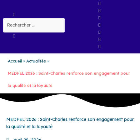
Aller
au
Rechercher
contenu
Accueil
Actualités
MEDFEL 2026 : Saint-Charles renforce son engagement pour
la qualité et la loyauté
MEDFEL 2026 : Saint-Charles renforce son engagement pour
la qualité et la loyauté
avril 29, 2026