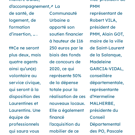
d’accompagnement,
📌 La
PMM
de santé, de
Communauté
représentant de
logement, de
Urbaine a
Robert VILA,
formation
apporté son
président de
d’insertion, … .
soutien financier
PMM, Alain GOT,
à hauteur de 116
maire de la ville
👫Ce ne seront
250 euros par le
de Saint-Laurent
plus deux, mais
biais des fonds
de la Salanque,
quatre agents
de concours de
Madeleine
ainsi qu’un(e)
2020, ce qui
GARCIA-VIDAL,
volontaire au
représente 50%
conseillère
service civique,
de la dépense
départementale,
qui seront à la
totale pour la
représentante
disposition des
réalisation de ces
d’Hermeline
Laurentines et
nouveaux locaux.
MALHERBE,
Laurentins. Une
Elle a également
présidente du
équipe de
financé
Conseil
professionnels
l’acquisition du
Départemental
qui saura vous
mobilier de ce
des PO, Pascale