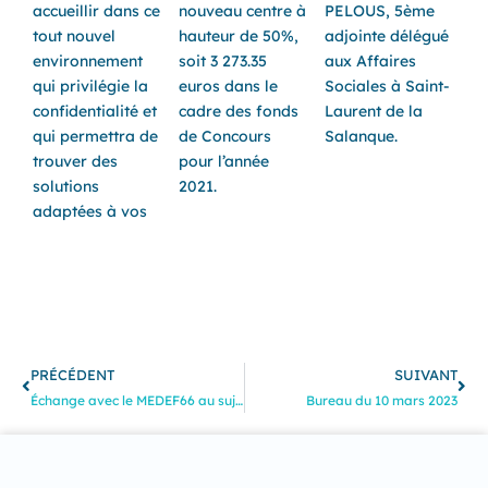
accueillir dans ce
nouveau centre à
PELOUS, 5ème
tout nouvel
hauteur de 50%,
adjointe délégué
environnement
soit 3 273.35
aux Affaires
qui privilégie la
euros dans le
Sociales à Saint-
confidentialité et
cadre des fonds
Laurent de la
qui permettra de
de Concours
Salanque.
trouver des
pour l’année
solutions
2021.
adaptées à vos
Précédent
Sui
PRÉCÉDENT
SUIVANT
Échange avec le MEDEF66 au sujet de la mise en place de la ZFE
Bureau du 10 mars 2023