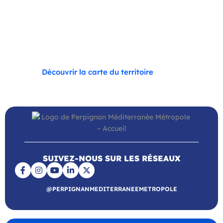
Saint-Estève
–
Saint-Féliu-d’Avall
–
Saint-Hippolyte
–
Saint-Laurent-de-la-Salanque
–
Saint-Nazaire
–
Sainte Marie la Mer
–
Saleilles
–
Tautavel
–
Torreilles
–
Toulouges
–
Villelongue-de-la-Salanque
–
Villeneuve-
de-la-Raho
–
Villeneuve-la-Rivière
–
Vingrau
Découvrir la carte du territoire
SUIVEZ-NOUS SUR LES RÉSEAUX
@PERPIGNANMEDITERRANEEMETROPOLE