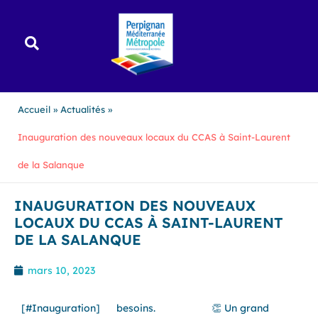
Aller
au
contenu
Accueil
Actualités
Inauguration des nouveaux locaux du CCAS à Saint-Laurent
de la Salanque
INAUGURATION DES NOUVEAUX
LOCAUX DU CCAS À SAINT-LAURENT
DE LA SALANQUE
mars 10, 2023
[
#Inauguration
]
besoins.
👏 Un grand