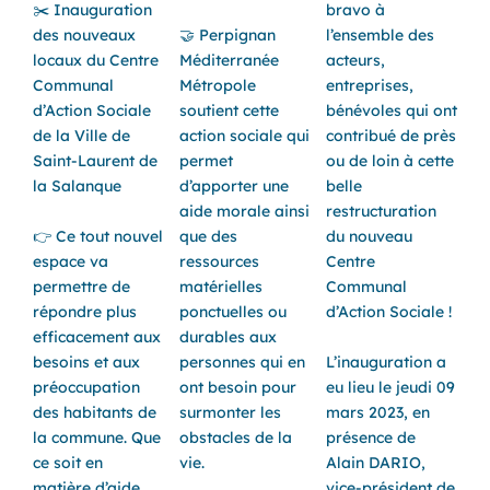
✂️ Inauguration
bravo à
des nouveaux
🤝 Perpignan
l’ensemble des
locaux du Centre
Méditerranée
acteurs,
Communal
Métropole
entreprises,
d’Action Sociale
soutient cette
bénévoles qui ont
de la
Ville de
action sociale qui
contribué de près
Saint-Laurent de
permet
ou de loin à cette
la Salanque
d’apporter une
belle
aide morale ainsi
restructuration
👉 Ce tout nouvel
que des
du nouveau
espace va
ressources
Centre
permettre de
matérielles
Communal
répondre plus
ponctuelles ou
d’Action Sociale !
efficacement aux
durables aux
besoins et aux
personnes qui en
L’inauguration a
préoccupation
ont besoin pour
eu lieu le jeudi 09
des habitants de
surmonter les
mars 2023, en
la commune. Que
obstacles de la
présence de
ce soit en
vie.
Alain DARIO,
matière d’aide,
vice-président de