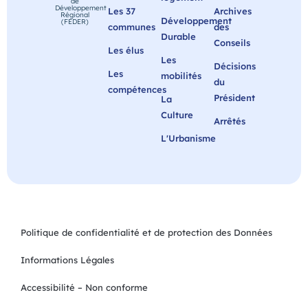
de
Développement
Les 37
Archives
Régional
Développement
(FEDER)
communes
des
Durable
Conseils
Les élus
Les
Décisions
Les
mobilités
du
compétences
Président
La
Culture
Arrêtés
L'Urbanisme
Politique de confidentialité et de protection des Données
Informations Légales
Accessibilité – Non conforme