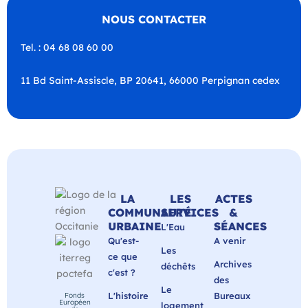
NOUS CONTACTER
Tel. : 04 68 08 60 00
11 Bd Saint-Assiscle, BP 20641, 66000 Perpignan cedex
LA
LES
ACTES
COMMUNAUTÉ
SERVICES
&
URBAINE
SÉANCES
L'Eau
Qu'est-
A venir
Les
ce que
Archives
déchêts
c'est ?
des
Le
L'histoire
Bureaux
Fonds
Européen
logement