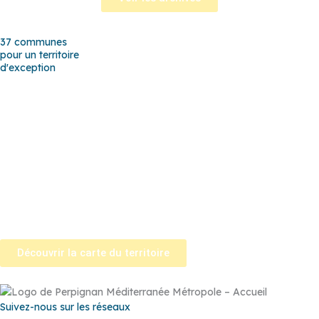
37 communes
pour un territoire
d'exception
Baho
–
Baixas
–
Bompas
–
Cabestany
–
Canet-en-Roussillon
–
Calce
–
Canohès
–
Cases de Pène
–
Cassagnes
–
Corneilla-la-
Rivière
–
Espira-de-l’Agly
–
Estagel
–
Le Barcarès
–
Le Soler
–
Llupia
–
Montner
–
Opoul-Périllos
–
Perpignan
–
Peyrestortes
–
Pézilla-la-Rivière
–
Pollestres
–
Ponteilla-Nyls
–
Rivesaltes
–
Saint-
Estève
–
Saint-Féliu-d’Avall
–
Saint-Hippolyte
–
Saint-Laurent-de-
la-Salanque
–
Saint-Nazaire
–
Sainte Marie la Mer
–
Saleilles
–
Tautavel
–
Torreilles
–
Toulouges
–
Villelongue-de-la-Salanque
–
Villeneuve-de-la-Raho
–
Villeneuve-la-Rivière
–
Vingrau
Découvrir la carte du territoire
Suivez-nous sur les réseaux