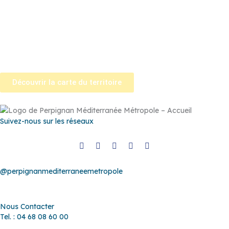
Pézilla-la-Rivière
–
Pollestres
–
Ponteilla-Nyls
–
Rivesaltes
–
Saint-
Estève
–
Saint-Féliu-d’Avall
–
Saint-Hippolyte
–
Saint-Laurent-de-
la-Salanque
–
Saint-Nazaire
–
Sainte Marie la Mer
–
Saleilles
–
Tautavel
–
Torreilles
–
Toulouges
–
Villelongue-de-la-Salanque
–
Villeneuve-de-la-Raho
–
Villeneuve-la-Rivière
–
Vingrau
Découvrir la carte du territoire
Suivez-nous sur les réseaux
@perpignanmediterraneemetropole
Nous Contacter
Tel. : 04 68 08 60 00