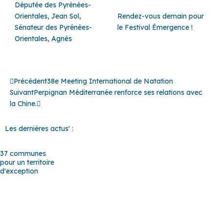
Députée des Pyrénées-
Orientales, Jean Sol,
Rendez-vous demain pour
Sénateur des Pyrénées-
le Festival Émergence !
Orientales, Agnès
Précédent
Suivant
Précédent
38e Meeting International de Natation
Suivant
Perpignan Méditerranée renforce ses relations avec
la Chine.
Les dernières actus' :
37 communes
pour un territoire
d'exception
Baho
–
Baixas
–
Bompas
–
Cabestany
–
Canet-en-Roussillon
–
Calce
–
Canohès
–
Cases de Pène
–
Cassagnes
–
Corneilla-la-
Rivière
–
Espira-de-l’Agly
–
Estagel
–
Le Barcarès
–
Le Soler
–
Llupia
–
Montner
–
Opoul-Périllos
–
Perpignan
–
Peyrestortes
–