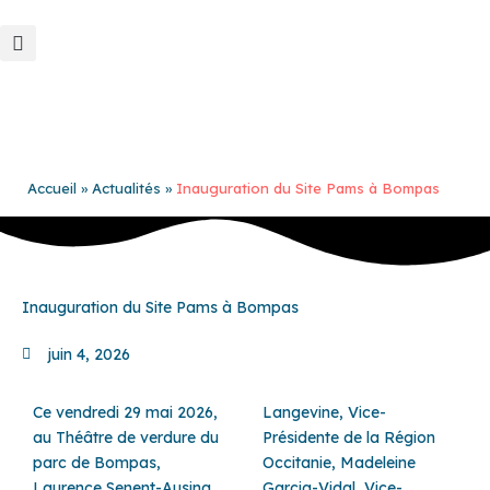
Aller
au
contenu
Accueil
Actualités
Inauguration du Site Pams à Bompas
Inauguration du Site Pams à Bompas
juin 4, 2026
Ce vendredi 29 mai 2026,
Langevine, Vice-
au Théâtre de verdure du
Présidente de la Région
parc de Bompas,
Occitanie, Madeleine
Laurence Senent-Ausina,
Garcia-Vidal, Vice-