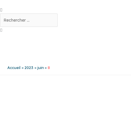
Aller
au
Rechercher
contenu
Accueil
2023
juin
8