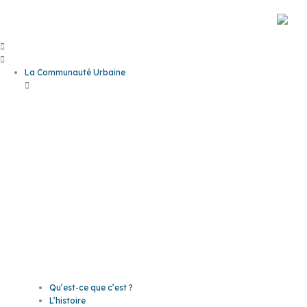
Aller
au
contenu
La Communauté Urbaine
La
Communaut
Urbaine
Qu’est-ce que c’est ?
L’histoire