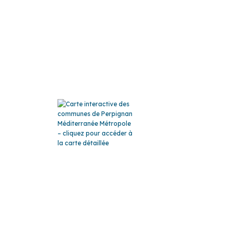
ATION
LA CARTE
ics
s
GLO