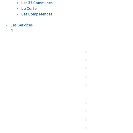
Les 37 Communes
La Carte
Les Compétences
Les Services
L'EAU
Les
L'assainissement
L'eau potable
services
Bornes monétiques
L'eau dans ma com
Mes démarches en li
LES MOBILITÉS
En bus Sankéo
En voiture & co
A pied, à vélo
En train, car LIO, avi