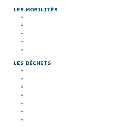
LES MOBILITÉS
En bus Sankéo
En voiture & co
A pied, à vélo
En train, car LIO, avion
Es têt
LES DÉCHETS
Mon badge de déchetterie
Payer ma facture
Commander mon bac
Trouver une déchèterie
Mes jours de collecte
Composter
Les encombrants