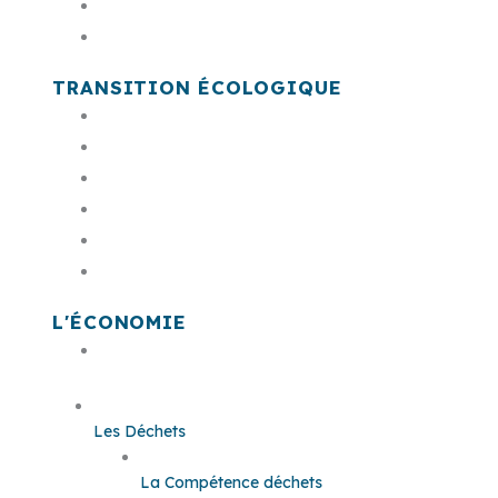
PSMV
Cimetière communautaire
TRANSITION ÉCOLOGIQUE
Acteur & animateur de la transition éco
Le plan climat
Le bruit
L'économie circulaire
Conseil de développement citoyen
Prime à la transition écologique
L'ÉCONOMIE
Offres Foncières et Immobilières
Les Déchets
La Compétence déchets