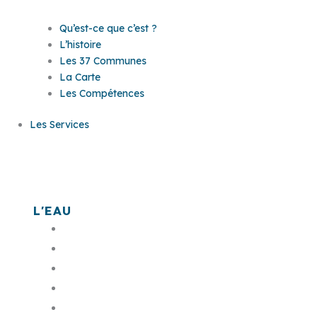
Qu’est-ce que c’est ?
L’histoire
Les 37 Communes
La Carte
Les Compétences
Les Services
Les services
L'EAU
L'assainissement
L'eau potable
Bornes monétiques
L'eau dans ma commune
Mes démarches en ligne