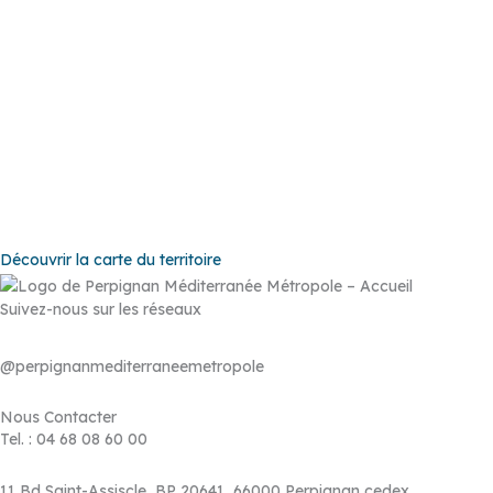
Baho
–
Baixas
–
Bompas
–
Cabestany
–
Canet-en-Roussillon
–
Calce
–
Canohès
–
Cases de Pène
–
Cassagnes
–
Corneilla-la-
Rivière
–
Espira-de-l’Agly
–
Estagel
–
Le Barcarès
–
Le Soler
–
Llupia
–
Montner
–
Opoul-Périllos
–
Perpignan
–
Peyrestortes
–
Pézilla-la-Rivière
–
Pollestres
–
Ponteilla-Nyls
–
Rivesaltes
–
Saint-
Estève
–
Saint-Féliu-d’Avall
–
Saint-Hippolyte
–
Saint-Laurent-de-
la-Salanque
–
Saint-Nazaire
–
Sainte Marie la Mer
–
Saleilles
–
Tautavel
–
Torreilles
–
Toulouges
–
Villelongue-de-la-Salanque
–
Villeneuve-de-la-Raho
–
Villeneuve-la-Rivière
–
Vingrau
Découvrir la carte du territoire
Suivez-nous sur les réseaux
@perpignanmediterraneemetropole
Nous Contacter
Tel. : 04 68 08 60 00
11 Bd Saint-Assiscle, BP 20641, 66000 Perpignan cedex