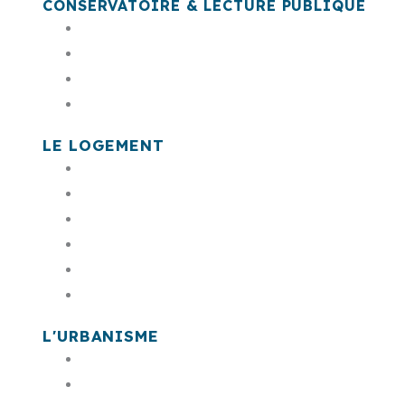
CONSERVATOIRE & LECTURE PUBLIQUE
Le conservatoire Montserrat Caballé
Les antennes du conservatoire
Résolu.net
Bibliothèques - Médiathèques
LE LOGEMENT
PLH
Rénovation de l’habitat privé (l’Anah)
Logement Social
Cohésion sociale
Permis de louer
Taxe de séjour
L'URBANISME
PLUID
RLPI