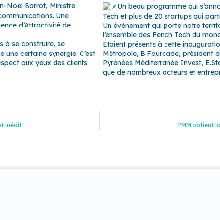
n-Noël Barrot, Ministre
Un beau programme qui s’annon
lécommunications. Une
Tech et plus de 20 startups qui par
ence d’Attractivité de
Un évènement qui porte notre territo
l’ensemble des Fench Tech du mond
s à se construire, se
Etaient présents à cette inaugurati
e une certaine synergie. C’est
Métropole, B.Fourcade, président de
spect aux yeux des clients
Pyrénées Méditerranée Invest
, E.S
que de nombreux acteurs et entrepr
 inédit !
PMM obtient la