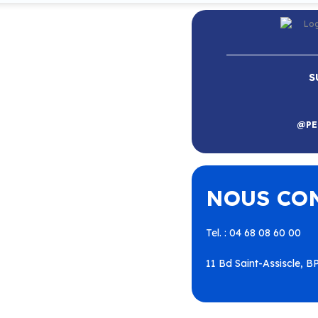
S
RE
@PE
Roussillon
–
Calce
–
Canohès
–
–
Espira-de-l’Agly
–
Estagel
–
Périllos
–
Perpignan
–
NOUS CO
illa-Nyls
–
Rivesaltes
–
Saint-
nt-Laurent-de-la-Salanque
–
utavel
–
Torreilles
–
Toulouges
aho
–
Villeneuve-la-Rivière
–
Tel. : 04 68 08 60 00
11 Bd Saint-Assiscle, 