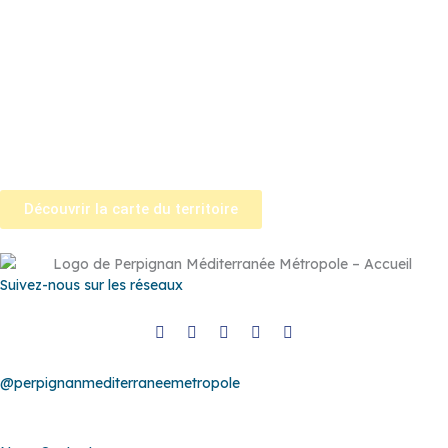
Rivière
–
Espira-de-l’Agly
–
Estagel
–
Le Barcarès
–
Le Soler
–
Llupia
–
Montner
–
Opoul-Périllos
–
Perpignan
–
Peyrestortes
–
Pézilla-la-Rivière
–
Pollestres
–
Ponteilla-Nyls
–
Rivesaltes
–
Saint-
Estève
–
Saint-Féliu-d’Avall
–
Saint-Hippolyte
–
Saint-Laurent-de-
la-Salanque
–
Saint-Nazaire
–
Sainte Marie la Mer
–
Saleilles
–
Tautavel
–
Torreilles
–
Toulouges
–
Villelongue-de-la-Salanque
–
Villeneuve-de-la-Raho
–
Villeneuve-la-Rivière
–
Vingrau
Découvrir la carte du territoire
Suivez-nous sur les réseaux
@perpignanmediterraneemetropole