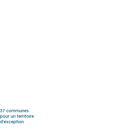
37 communes
pour un territoire
d'exception
Baho
–
Baixas
–
Bompas
–
Cabestany
–
Canet-en-Roussillon
–
Calce
–
Canohès
–
Cases de Pène
–
Cassagnes
–
Corneilla-la-