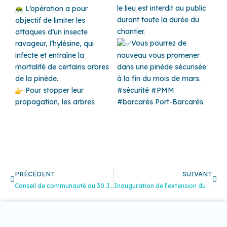
le lieu est interdit au public
L’opération a pour
durant toute la durée du
objectif de limiter les
chantier.
attaques d’un insecte
Vous pourrez de
ravageur, l’hylésine, qui
infecte et entraîne la
nouveau vous promener
mortalité de certains arbres
dans une pinède sécurisée
de la pinède.
à la fin du mois de mars.
Pour stopper leur
#sécurité
#PMM
propagation, les arbres
#barcarès
Port-Barcarès
Précédent
Sui
PRÉCÉDENT
SUIVANT
Conseil de communauté du 30 Janvier 2023
Inauguration de l’extension du nouveau cimetière à Saleilles