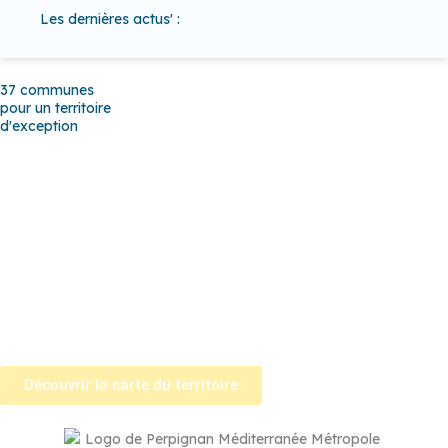
Les dernières actus' :
37 communes
pour un territoire
d'exception
Baho
–
Baixas
–
Bompas
–
Cabestany
–
Canet-en-Roussillon
–
Calce
–
Canohès
–
Cases de Pène
–
Cassagnes
–
Corneilla-la-
Rivière
–
Espira-de-l’Agly
–
Estagel
–
Le Barcarès
–
Le Soler
–
Llupia
–
Montner
–
Opoul-Périllos
–
Perpignan
–
Peyrestortes
–
Pézilla-la-Rivière
–
Pollestres
–
Ponteilla-Nyls
–
Rivesaltes
–
Saint-
Estève
–
Saint-Féliu-d’Avall
–
Saint-Hippolyte
–
Saint-Laurent-de-
la-Salanque
–
Saint-Nazaire
–
Sainte Marie la Mer
–
Saleilles
–
Tautavel
–
Torreilles
–
Toulouges
–
Villelongue-de-la-Salanque
–
Villeneuve-de-la-Raho
–
Villeneuve-la-Rivière
–
Vingrau
Découvrir la carte du territoire