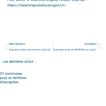
https://hubentreprendre.laregion.fr/
Précédent
Su
PRÉCÉDENT
SUIVANT
Signature des conventions ObsCat
Échange avec le MEDEF66 au sujet de la mise en place de la ZFE
Les dernières actus' :
37 communes
pour un territoire
d'exception
Baho
–
Baixas
–
Bompas
–
Cabestany
–
Canet-en-Roussillon
–
Calce
–
Canohès
–
Cases de Pène
–
Cassagnes
–
Corneilla-la-
Rivière
–
Espira-de-l’Agly
–
Estagel
–
Le Barcarès
–
Le Soler
–
Llupia
–
Montner
–
Opoul-Périllos
–
Perpignan
–
Peyrestortes
–