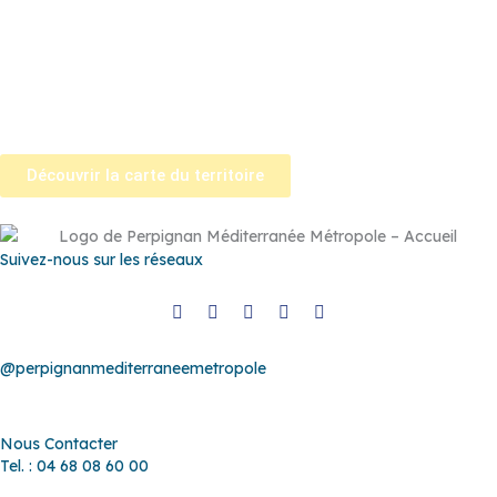
Pézilla-la-Rivière
–
Pollestres
–
Ponteilla-Nyls
–
Rivesaltes
–
Saint-
Estève
–
Saint-Féliu-d’Avall
–
Saint-Hippolyte
–
Saint-Laurent-de-
la-Salanque
–
Saint-Nazaire
–
Sainte Marie la Mer
–
Saleilles
–
Tautavel
–
Torreilles
–
Toulouges
–
Villelongue-de-la-Salanque
–
Villeneuve-de-la-Raho
–
Villeneuve-la-Rivière
–
Vingrau
Découvrir la carte du territoire
Suivez-nous sur les réseaux
@perpignanmediterraneemetropole
Nous Contacter
Tel. : 04 68 08 60 00