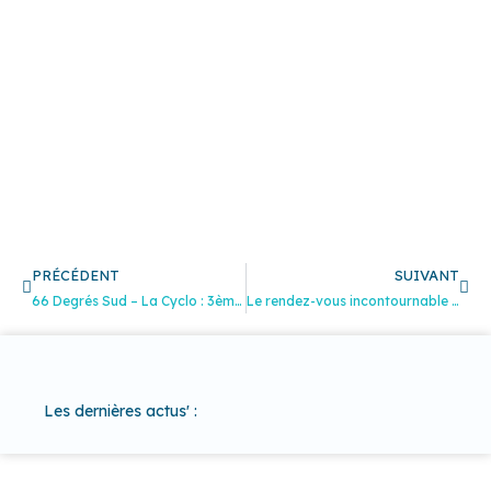
Précédent
Sui
PRÉCÉDENT
SUIVANT
66 Degrés Sud – La Cyclo : 3ème édition !
Le rendez-vous incontournable de la filière fruits et légumes en France, MEDFEL2023
Les dernières actus' :