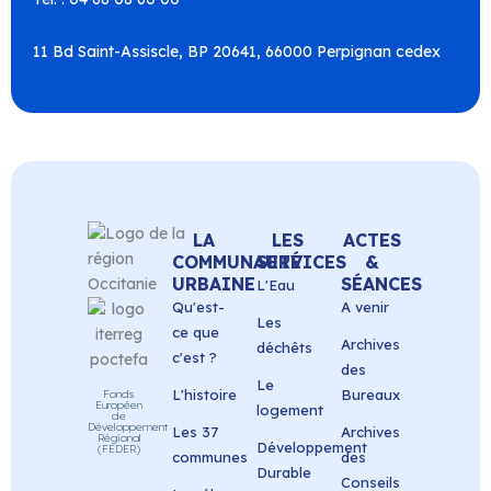
11 Bd Saint-Assiscle, BP 20641, 66000 Perpignan cedex
LA
LES
ACTES
COMMUNAUTÉ
SERVICES
&
URBAINE
SÉANCES
L'Eau
Qu'est-
A venir
Les
ce que
Archives
déchêts
c'est ?
des
Le
L'histoire
Bureaux
Fonds
Européen
logement
de
Développement
Les 37
Archives
Régional
Développement
(FEDER)
communes
des
Durable
Conseils