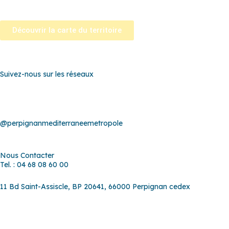
Saint-Nazaire
–
Sainte Marie la Mer
–
Saleilles
–
Tautavel
–
Torreill
Découvrir la carte du territoire
Suivez-nous sur les réseaux
@perpignanmediterraneemetropole
Nous Contacter
Tel. : 04 68 08 60 00
11 Bd Saint-Assiscle, BP 20641, 66000 Perpignan cedex