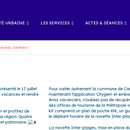
É URBAINE
LES SERVICES
ACTES & SÉANCES
Réseau Sankéo !
senté le 17 juillet
Pour visiter autrement la commune de Can
 vacances et rendre
maintenant l’application Citygem et emba
Amis vacanciers, n’oubliez pas de récupé
des offices de tourisme de la Métropole o
kit comprend un plan de poche été, un gui
m
et profitez de
le dépliant horaire de la navette Inter-pl
ue région. Quatre
 et patrimoine.
La navette Inter-plages, mise en place du 6