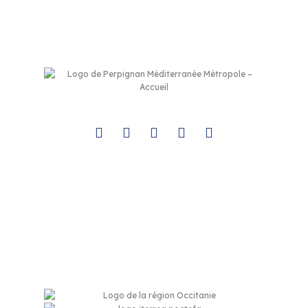
es
–
Toulouges
–
Villelongue-de-la-Salanque
–
Villeneuve-de-la-Ra