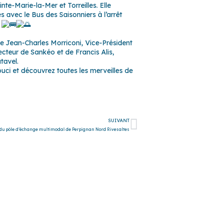
nte-Marie-la-Mer et Torreilles. Elle
vec le Bus des Saisonniers à l’arrêt
.
de Jean-Charles Morriconi, Vice-Président
ecteur de Sankéo et de Francis Alis,
tavel.
ouci et découvrez toutes les merveilles de
Suivant
SUIVANT
du pôle d’échange multimodal de Perpignan Nord Rivesaltes
–
Espira-de-l’Agly
–
Estagel
–
Le Barcarès
–
Le Soler
–
Llupia
–
t-Féliu-d’Avall
–
Saint-Hippolyte
–
Saint-Laurent-de-la-Salanque
–