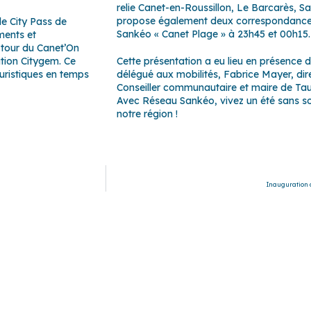
relie Canet-en-Roussillon, Le Barcarès, Sai
propose également deux correspondances a
e City Pass de
Sankéo « Canet Plage » à 23h45 et 00h15
ments et
u tour du Canet’On
Cette présentation a eu lieu en présence 
ation Citygem. Ce
délégué aux mobilités, Fabrice Mayer, dir
uristiques en temps
Conseiller communautaire et maire de Tau
Avec
Réseau Sankéo
, vivez un été sans s
notre région !
Inauguration 
ce
–
Canohès
–
Cases de Pène
–
Cassagnes
–
Corneilla-la-Rivière
vière
–
Pollestres
–
Ponteilla-Nyls
–
Rivesaltes
–
Saint-Estève
–
Sain