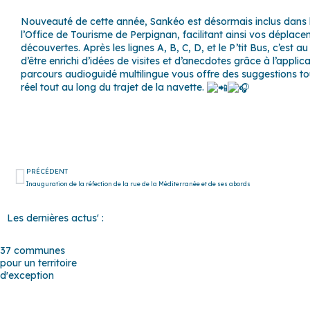
Nouveauté de cette année, Sankéo est désormais inclus dans l
l’Office de Tourisme de Perpignan, facilitant ainsi vos déplace
découvertes. Après les lignes A, B, C, D, et le P’tit Bus, c’est a
d’être enrichi d’idées de visites et d’anecdotes grâce à l’applic
parcours audioguidé multilingue vous offre des suggestions to
réel tout au long du trajet de la navette.
Précédent
PRÉCÉDENT
Inauguration de la réfection de la rue de la Méditerranée et de ses abords
Les dernières actus' :
37 communes
pour un territoire
d'exception
Baho
–
Baixas
–
Bompas
–
Cabestany
–
Canet-en-Roussillon
–
Cal
Montner
–
Opoul-Périllos
–
Perpignan
–
Peyrestortes
–
Pézilla-la-Ri