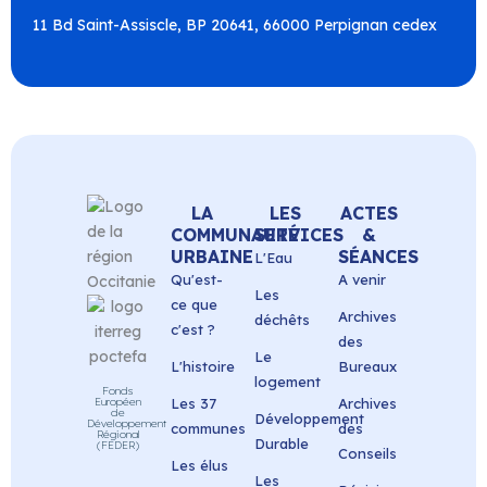
11 Bd Saint-Assiscle, BP 20641, 66000 Perpignan cedex
LA
LES
ACTES
COMMUNAUTÉ
SERVICES
&
URBAINE
SÉANCES
L'Eau
Qu'est-
A venir
Les
ce que
Archives
déchêts
c'est ?
des
Le
L'histoire
Bureaux
logement
Fonds
Européen
Les 37
Archives
de
Développement
Développement
communes
des
Régional
Durable
(FEDER)
Conseils
Les élus
Les