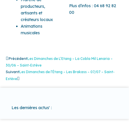
Plus d’infos : 04 68 92 82
producteurs,
00
artisants et
créateurs locaux
Animations
musicales
Précédent
Suivant
Précédent
Les Dimanches de L’Etang – La Cobla Mil Lenaria –
30/06 – Saint-Estève
Suivant
Les Dimanches de l’Étang – Les Brakass – 07/07 – Saint-
Estève
Les dernières actus' :