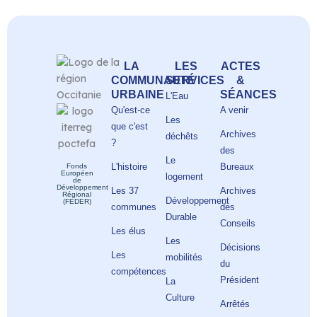
LA
LES
ACTES
COMMUNAUTÉ
SERVICES
&
URBAINE
SÉANCES
L'Eau
Qu'est-ce
A venir
Les
que c'est
Archives
déchêts
?
des
Le
L'histoire
Bureaux
Fonds
Européen
logement
de
Développement
Les 37
Archives
Régional
Développement
(FEDER)
communes
des
Durable
Conseils
Les élus
Les
Décisions
Les
mobilités
du
compétences
Président
La
Culture
Arrêtés