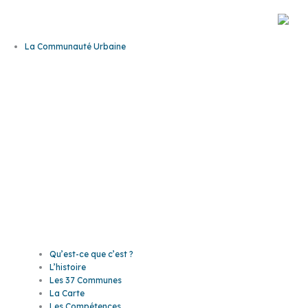
Aller
au
contenu
La Communauté Urbaine
La
Communaut
Urbaine
Qu’est-ce que c’est ?
L’histoire
Les 37 Communes
La Carte
Les Compétences