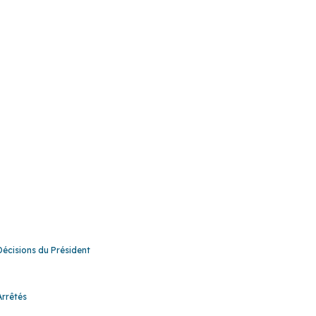
Décisions du Président
Décisions du Président
Arrêtés
Arrêtés