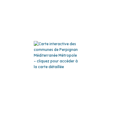
ATION
LA CARTE
oi
ublics
ics
GLO