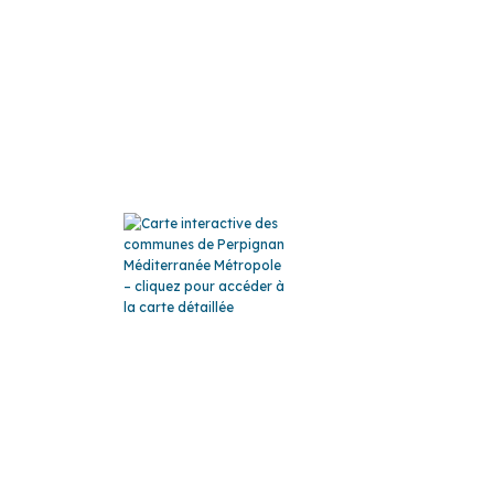
ATION
LA CARTE
loi
publics
blics
GLO