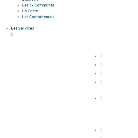
Les 37 Communes
La Carte
Les Compétences
Les Services
L'EAU
Les
L'assainissemen
L'eau potable
services
Bornes monétiq
L'eau dans ma
commune
Mes démarches 
ligne
LES MOBILITÉS
En bus Sankéo