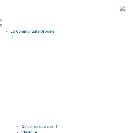
Aller
au
contenu
La Communauté Urbaine
La
Communaut
Urbaine
Qu’est-ce que c’est ?
L’histoire