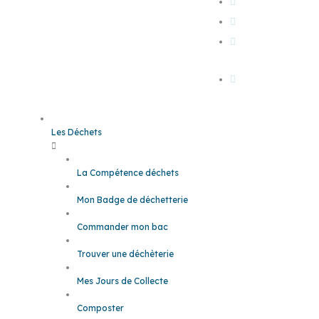
En voiture & co
A pied, à vélo
En train, car LIO
avion
Es têt
Les Déchets
La Compétence déchets
Mon Badge de déchetterie
Commander mon bac
Trouver une déchèterie
Mes Jours de Collecte
Composter