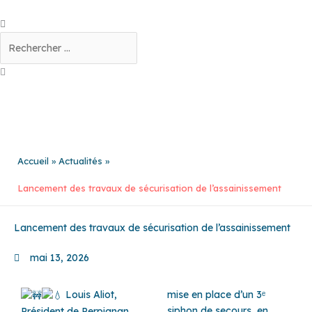
Aller
au
Rechercher
contenu
Accueil
Actualités
Lancement des travaux de sécurisation de l’assainissement
Lancement des travaux de sécurisation de l’assainissement
mai 13, 2026
Louis Aliot
,
mise en place d’un 3ᵉ
siphon de secours, en
Président de Perpignan