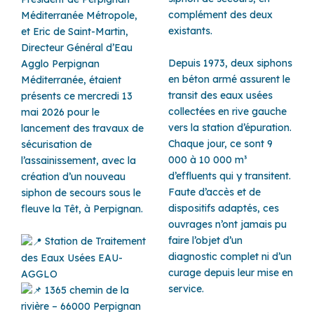
complément des deux
Méditerranée Métropole,
existants.
et Eric de Saint-Martin,
Directeur Général d’Eau
Depuis 1973, deux siphons
Agglo Perpignan
en béton armé assurent le
Méditerranée, étaient
transit des eaux usées
présents ce mercredi 13
collectées en rive gauche
mai 2026 pour le
vers la station d’épuration.
lancement des travaux de
Chaque jour, ce sont 9
sécurisation de
000 à 10 000 m³
l’assainissement, avec la
d’effluents qui y transitent.
création d’un nouveau
Faute d’accès et de
siphon de secours sous le
dispositifs adaptés, ces
fleuve la Têt, à Perpignan.
ouvrages n’ont jamais pu
faire l’objet d’un
Station de Traitement
diagnostic complet ni d’un
des Eaux Usées EAU-
curage depuis leur mise en
AGGLO
service.
1365 chemin de la
rivière – 66000 Perpignan