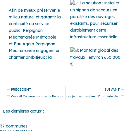
La solution : installer
un siphon de secours en
Afin de mieux préserver le
parallèle des ouvrages
milieu naturel et garantir la
existants, pour sécuriser
continuité du service
durablement cette
public, Perpignan
infrastructure essentielle.
Méditerranée Métropole
et Eau Agglo Perpignan
Montant global des
Méditerranée engagent un
travaux : environ 650 000
chantier ambitieux : la
€
Précédent
Su
PRÉCÉDENT
SUIVANT
Conseil Communautaire de Perpignan Méditerranée Métropole
Les jeunes imaginent l’industrie de demain à Perpignan Méditerranée Métropole
Les dernières actus' :
37 communes