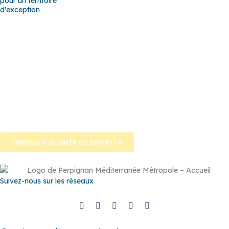
pour un territoire
d'exception
Baho
–
Baixas
–
Bompas
–
Cabestany
–
Canet-en-Roussillon
–
Calce
–
Canohès
–
Cases de Pène
–
Cassagnes
–
Corneilla-la-
Rivière
–
Espira-de-l’Agly
–
Estagel
–
Le Barcarès
–
Le Soler
–
Llupia
–
Montner
–
Opoul-Périllos
–
Perpignan
–
Peyrestortes
–
Pézilla-la-Rivière
–
Pollestres
–
Ponteilla-Nyls
–
Rivesaltes
–
Saint-
Estève
–
Saint-Féliu-d’Avall
–
Saint-Hippolyte
–
Saint-Laurent-de-
la-Salanque
–
Saint-Nazaire
–
Sainte Marie la Mer
–
Saleilles
–
Tautavel
–
Torreilles
–
Toulouges
–
Villelongue-de-la-Salanque
–
Villeneuve-de-la-Raho
–
Villeneuve-la-Rivière
–
Vingrau
Découvrir la carte du territoire
Suivez-nous sur les réseaux