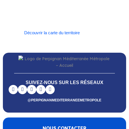
–
Toulouges
–
Villelongue-de-la-Salanque
–
Villeneuve-de-la-Raho
–
Villeneuve-la-Rivière
–
Vingrau
Découvrir la carte du territoire
SUIVEZ-NOUS SUR LES RÉSEAUX
@PERPIGNANMEDITERRANEEMETROPOLE
NOUS CONTACTER