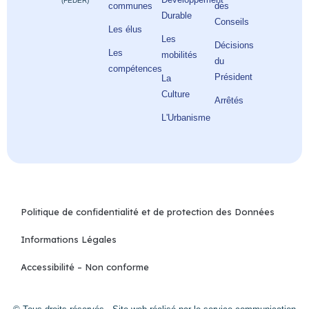
(FEDER)
communes
des
Durable
Conseils
Les élus
Les
Décisions
Les
mobilités
du
compétences
Président
La
Culture
Arrêtés
L'Urbanisme
Politique de confidentialité et de protection des Données
Informations Légales
Accessibilité – Non conforme