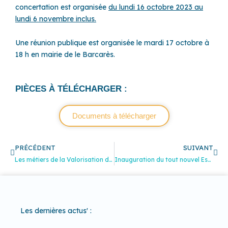
concertation est organisée
du lundi 16 octobre 2023 au
lundi 6 novembre inclus.
Une réunion publique est organisée le mardi 17 octobre à
18 h en mairie de le Barcarès.
PIÈCES À TÉLÉCHARGER :
Documents à télécharger
Précédent
Sui
PRÉCÉDENT
SUIVANT
Les métiers de la Valorisation des déchets
Inauguration du tout nouvel Espace Jeunesse Communal « Récré En Têt »
Les dernières actus' :