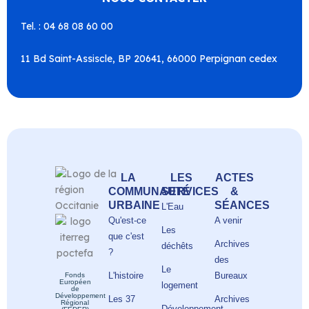
Tel. : 04 68 08 60 00
11 Bd Saint-Assiscle, BP 20641, 66000 Perpignan cedex
LA
LES
ACTES
COMMUNAUTÉ
SERVICES
&
URBAINE
SÉANCES
L'Eau
Qu'est-ce
A venir
Les
que c'est
Archives
déchêts
?
des
Le
L'histoire
Bureaux
Fonds
Européen
logement
de
Développement
Les 37
Archives
Régional
Développement