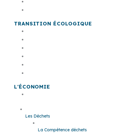
PSMV
Cimetière communautaire
TRANSITION ÉCOLOGIQUE
Acteur & animateur de la transition éco
Le plan climat
Le bruit
L'économie circulaire
Conseil de développement citoyen
Prime à la transition écologique
L'ÉCONOMIE
Offres Foncières et Immobilières
Les Déchets
La Compétence déchets