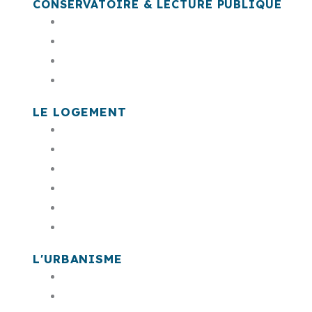
CONSERVATOIRE & LECTURE PUBLIQUE
Le conservatoire Montserrat Caballé
Les antennes du conservatoire
Résolu.net
Bibliothèques - Médiathèques
LE LOGEMENT
PLH
Rénovation de l’habitat privé (l’Anah)
Logement Social
Cohésion sociale
Permis de louer
Taxe de séjour
L'URBANISME
PLUID
RLPI