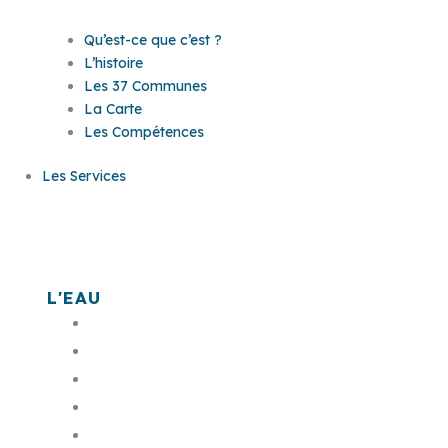
Qu’est-ce que c’est ?
L’histoire
Les 37 Communes
La Carte
Les Compétences
Les Services
Les services
L'EAU
L'assainissement
L'eau potable
Bornes monétiques
L'eau dans ma commune
Mes démarches en ligne