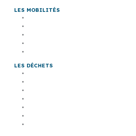
LES MOBILITÉS
En bus Sankéo
En voiture & co
A pied, à vélo
En train, car LIO, avion
Es têt
LES DÉCHETS
Mon badge de déchetterie
Payer ma facture
Commander mon bac
Trouver une déchèterie
Mes jours de collecte
Composter
Les encombrants