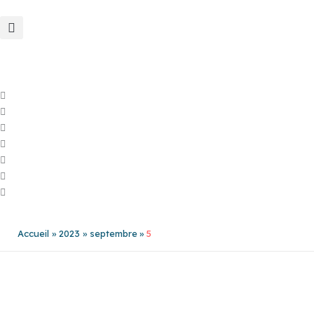
Aller
au
contenu
Accueil
2023
septembre
5