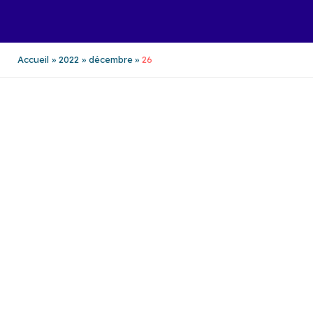
Aller
au
contenu
Accueil
2022
décembre
26