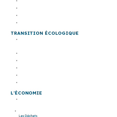
PLUID
RLPI
PSMV
Cimetière communautaire
TRANSITION ÉCOLOGIQUE
Acteur & animateur de la transition
éco
Le plan climat
Le bruit
L'économie circulaire
Conseil de développement citoyen
Prime à la transition écologique
L'ÉCONOMIE
Offres Foncières et Immobilières
Les Déchets