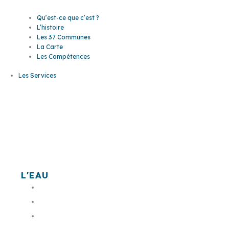
Qu’est-ce que c’est ?
L’histoire
Les 37 Communes
La Carte
Les Compétences
Les Services
Les
services
L'EAU
L'assainissement
L'eau potable
Bornes monétiques