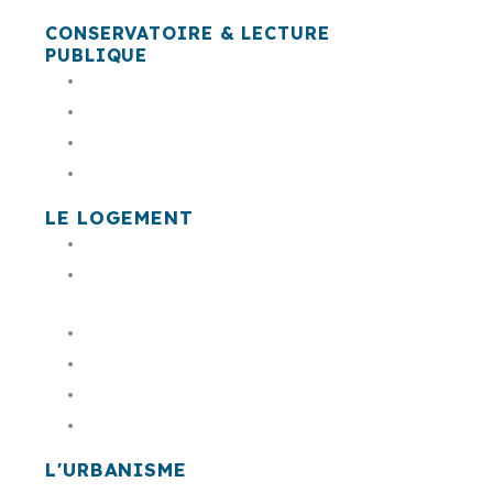
CONSERVATOIRE & LECTURE
PUBLIQUE
Le conservatoire Montserrat Caballé
Les antennes du conservatoire
Résolu.net
Bibliothèques - Médiathèques
LE LOGEMENT
PLH
Rénovation de l’habitat
privé (l’Anah)
Logement Social
Cohésion sociale
Permis de louer
Taxe de séjour
L'URBANISME