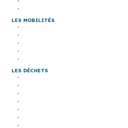
L'eau dans ma commune
Mes démarches en ligne
LES MOBILITÉS
En bus Sankéo
En voiture & co
A pied, à vélo
En train, car LIO, avion
Es têt
LES DÉCHETS
Mon badge de déchetterie
Payer ma facture
Commander mon bac
Trouver une déchèterie
Mes jours de collecte
Composter
Les encombrants