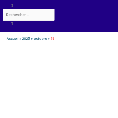
Aller
Rechercher
au
contenu
Accueil
2023
octobre
31