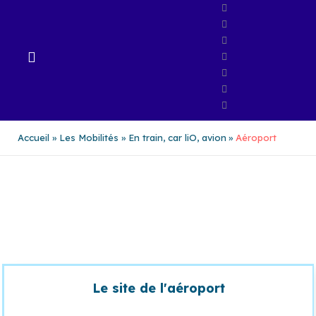
Aller
au
contenu
Accueil
Les Mobilités
En train, car liO, avion
Aéroport
AÉROPORT PERPIGNAN
RIVESALTES
Le site de l'aéroport