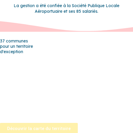
La gestion a été confiée à la Société Publique Locale
Aéroportuaire et ses 85 salariés.
37 communes
pour un territoire
d'exception
Baho
–
Baixas
–
Bompas
–
Cabestany
–
Canet-en-Roussillon
–
Calce
–
Canohès
–
Cases de Pène
–
Cassagnes
–
Corneilla-la-
Rivière
–
Espira-de-l’Agly
–
Estagel
–
Le Barcarès
–
Le Soler
–
Llupia
–
Montner
–
Opoul-Périllos
–
Perpignan
–
Peyrestortes
–
Pézilla-la-Rivière
–
Pollestres
–
Ponteilla-Nyls
–
Rivesaltes
–
Saint-
Estève
–
Saint-Féliu-d’Avall
–
Saint-Hippolyte
–
Saint-Laurent-de-
la-Salanque
–
Saint-Nazaire
–
Sainte Marie la Mer
–
Saleilles
–
Tautavel
–
Torreilles
–
Toulouges
–
Villelongue-de-la-Salanque
–
Villeneuve-de-la-Raho
–
Villeneuve-la-Rivière
–
Vingrau
Découvrir la carte du territoire