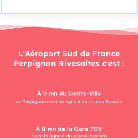
L'Aéroport Sud de France
Perpignan Rivesaltes c'est :
À 
0
 mn du Centre-Ville
de Perpignan avec la ligne 6 du réseau Sankéo
À 
0
 mn de la Gare TGV
avec la ligne 6 du réseau Sankéo