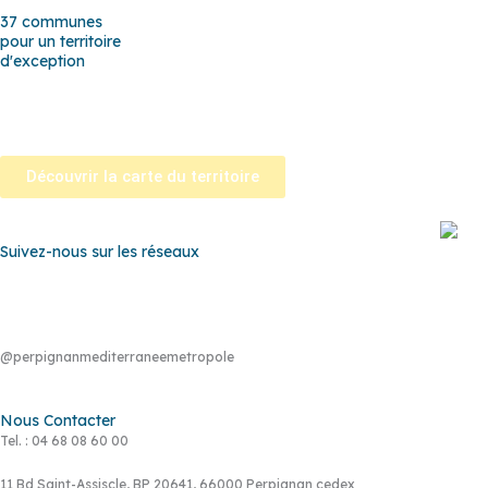
37 communes
pour un territoire
d'exception
Baho
–
Baixas
–
Bompas
–
Cabestany
–
Canet-en-Roussillon
–
Calce
–
Cano
Perpignan
–
Peyrestortes
–
Pézilla-la-Rivière
–
Pollestres
–
Ponteilla-Nyls
–
R
Tautavel
–
Torreilles
–
Toulouges
–
Villelongue-de-la-Salanque
–
Villeneuve
Découvrir la carte du territoire
Suivez-nous sur les réseaux
@perpignanmediterraneemetropole
Nous Contacter
Tel. : 04 68 08 60 00
11 Bd Saint-Assiscle, BP 20641, 66000 Perpignan cedex