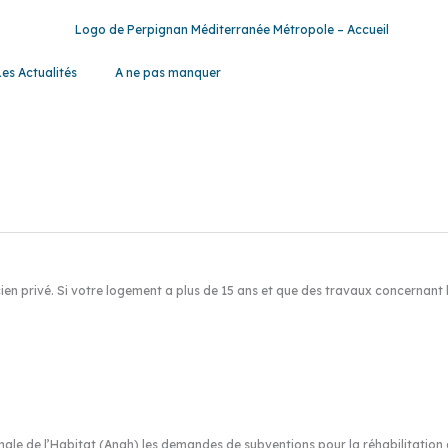
Les Actualités
A ne pas manquer
en privé. Si votre logement a plus de 15 ans et que des travaux concernant l
le de l’Habitat (Anah) les demandes de subventions pour la réhabilitation