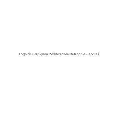
hès
–
Cases de Pène
–
Cassagnes
–
Corneilla-la-Rivière
–
Espira-de-l’Agly
–
E
ivesaltes
–
Saint-Estève
–
Saint-Féliu-d’Avall
–
Saint-Hippolyte
–
Saint-Laur
-de-la-Raho
–
Villeneuve-la-Rivière
–
Vingrau