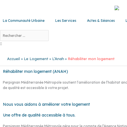
Aller
au
contenu
La Communauté Urbaine
Les Services
Actes & Séances
Rechercher
Accueil
Le Logement
L’Anah
Réhabiliter mon logement
Réhabiliter mon logement (ANAH)
Perpignan Méditerranée Métropole soutient l’amélioration de l’habitat anci
de qualité est accessible à votre projet.
Nous vous aidons à améliorer votre logement
Une offre de qualité accessible à tous.
Perpignan Méditerranée Métropole gère pour le compte de l’Agence Nationa