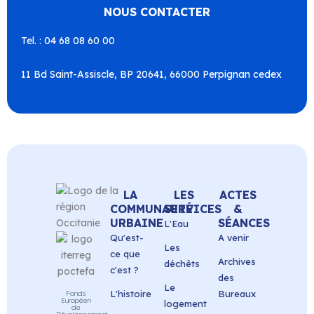
NOUS CONTACTER
Tel. : 04 68 08 60 00
11 Bd Saint-Assiscle, BP 20641, 66000 Perpignan cedex
LA
LES
ACTES
COMMUNAUTÉ
SERVICES
&
URBAINE
SÉANCES
L'Eau
Qu'est-
A venir
Les
ce que
Archives
déchêts
c'est ?
des
Le
L'histoire
Bureaux
Fonds
Européen
logement
de