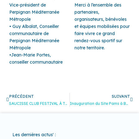
Vice-président de
Merci à l’ensemble des
Perpignan Méditerranée
partenaires,
Métropole
organisateurs, bénévoles
• Guy Albalat, Conseiller
et équipes mobilisées pour
communautaire de
faire vivre ce grand
Perpignan Méditerranée
rendez-vous sportif sur
Métropole
notre territoire.
•Jean-Marie Portes,
conseiller communautaire
Précédent
Sui
PRÉCÉDENT
SUIVANT
SAUCISSE CLUB FESTIVAL À TOULOUGES
Inauguration du Site Pams à Bompas
Les dernières actus' :