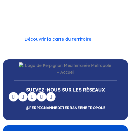
Sainte Marie la Mer
–
Saleilles
–
Tautavel
–
Torreilles
–
Toulouges
–
Villelongue-de-la-Salanque
–
Villeneuve-de-la-Raho
–
Villeneuve-la-Rivière
–
Vingrau
Découvrir la carte du territoire
SUIVEZ-NOUS SUR LES RÉSEAUX
@PERPIGNANMEDITERRANEEMETROPOLE