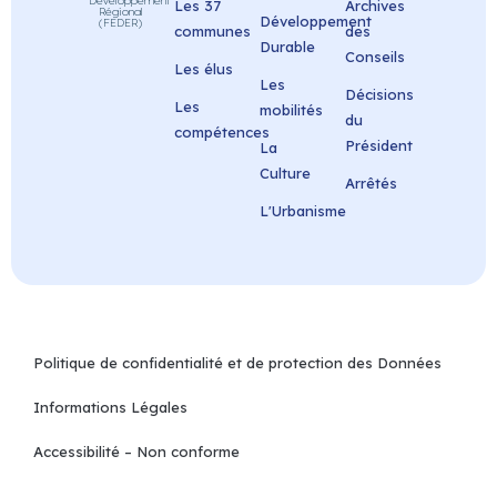
Développement
Les 37
Archives
Régional
Développement
(FEDER)
communes
des
Durable
Conseils
Les élus
Les
Décisions
Les
mobilités
du
compétences
Président
La
Culture
Arrêtés
L'Urbanisme
Politique de confidentialité et de protection des Données
Informations Légales
Accessibilité – Non conforme