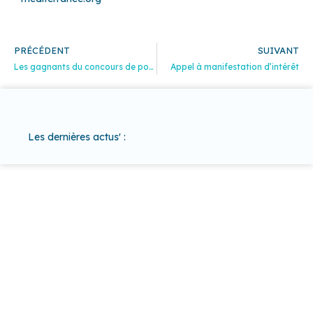
Précédent
Su
PRÉCÉDENT
SUIVANT
Les gagnants du concours de poésie sont…
Appel à manifestation d’intérêt
Les dernières actus' :
37 COMMUNES
POUR UN
TERRITOIRE
D'EXCEPTION