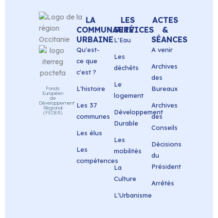
LA
LES
ACTES
COMMUNAUTÉ
SERVICES
&
URBAINE
SÉANCES
L'Eau
Qu'est-
A venir
Les
ce que
Archives
déchêts
c'est ?
des
Le
L'histoire
Bureaux
Fonds
Européen
logement
de
Développement
Les 37
Archives
Régional
Développement
(FEDER)
communes
des
Durable
Conseils
Les élus
Les
Décisions
Les
mobilités
du
compétences
Président
La
Culture
Arrêtés
L'Urbanisme