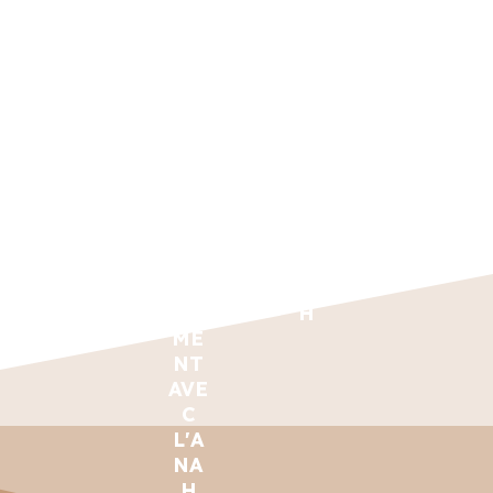
RA
NT
ITE
LA
MM
AG
R
TR
E
ES
MO
AN
D'A
-
N
SIT
CTI
CO
LO
IO
ON
NV
GE
N
TE
EN
ME
ÉC
RRI
TIO
NT
OL
TO
NN
AVE
OG
RIA
ER
C
IQU
L
UN
L'A
ES
LO
NA
GE
H
ME
NT
AVE
C
L'A
NA
H