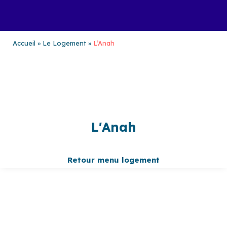
Aller
au
contenu
Accueil
Le Logement
L’Anah
L'Anah
Retour menu logement
LE
LO
RÉ
PRI
PR
C'A
HA
ME
OG
VA
BIL
S À