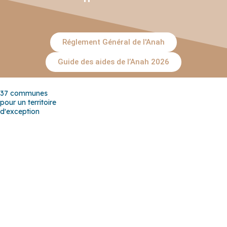
Réglement Général de l'Anah
Guide des aides de l’Anah 2026
37 communes
pour un territoire
d'exception
Baho
–
Baixas
–
Bompas
–
Cabestany
–
Canet-en-Roussillon
–
Calce
–
Canohès
–
Cases de Pène
–
Cassagnes
–
Corneilla-la-
Rivière
–
Espira-de-l’Agly
–
Estagel
–
Le Barcarès
–
Le Soler
–
Llupia
–
Montner
–
Opoul-Périllos
–
Perpignan
–
Peyrestortes
–
Pézilla-la-Rivière
–
Pollestres
–
Ponteilla-Nyls
–
Rivesaltes
–
Saint-
Estève
–
Saint-Féliu-d’Avall
–
Saint-Hippolyte
–
Saint-Laurent-de-
la-Salanque
–
Saint-Nazaire
–
Sainte Marie la Mer
–
Saleilles
–
Tautavel
–
Torreilles
–
Toulouges
–
Villelongue-de-la-Salanque
–
Villeneuve-de-la-Raho
–
Villeneuve-la-Rivière
–
Vingrau