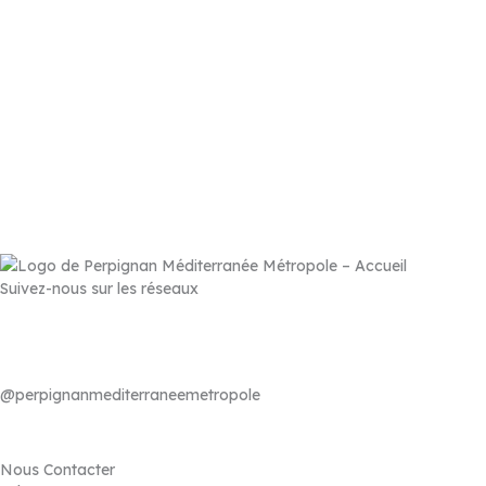
Llupia
–
Montner
–
Opoul-Périllos
–
Perpignan
–
Peyrestortes
–
Pézilla-la-Rivière
–
Pollestres
–
Ponteilla-Nyls
–
Rivesaltes
–
Saint-
Estève
–
Saint-Féliu-d’Avall
–
Saint-Hippolyte
–
Saint-Laurent-de-
la-Salanque
–
Saint-Nazaire
–
Sainte Marie la Mer
–
Saleilles
–
Tautavel
–
Torreilles
–
Toulouges
–
Villelongue-de-la-Salanque
–
Villeneuve-de-la-Raho
–
Villeneuve-la-Rivière
–
Vingrau
Découvrir la carte du territoire
Suivez-nous sur les réseaux
@perpignanmediterraneemetropole
Nous Contacter