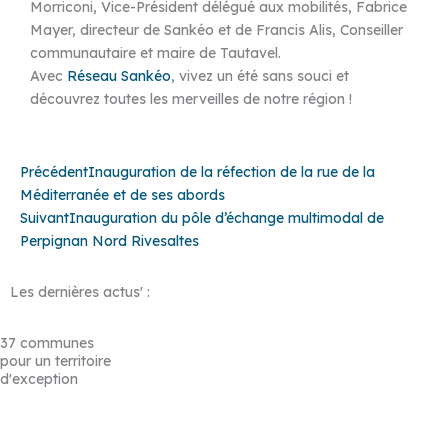
Morriconi, Vice-Président délégué aux mobilités, Fabrice
Mayer, directeur de Sankéo et de Francis Alis, Conseiller
communautaire et maire de Tautavel.
Avec
Réseau Sankéo
, vivez un été sans souci et
découvrez toutes les merveilles de notre région !
Précédent
Suivant
Précédent
Inauguration de la réfection de la rue de la
Méditerranée et de ses abords
Suivant
Inauguration du pôle d’échange multimodal de
Perpignan Nord Rivesaltes
Les dernières actus' :
37 communes
pour un territoire
d'exception
Baho
–
Baixas
–
Bompas
–
Cabestany
–
Canet-en-Roussillon
–
Calce
–
Canohès
–
Cases de Pène
–
Cassagnes
–
Corneilla-la-
Rivière
–
Espira-de-l’Agly
–
Estagel
–
Le Barcarès
–
Le Soler
–