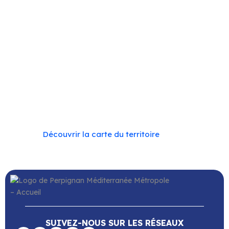
Cassagnes
–
Corneilla-la-Rivière
–
Espira-de-l’Agly
–
Estagel
–
Le Barcarès
–
Le Soler
–
Llupia
–
Montner
–
Opoul-Périllos
–
Perpignan
–
Peyrestortes
–
Pézilla-
la-Rivière
–
Pollestres
–
Ponteilla-Nyls
–
Rivesaltes
–
Saint-Estève
–
Saint-Féliu-d’Avall
–
Saint-Hippolyte
–
Saint-Laurent-de-la-Salanque
–
Saint-Nazaire
–
Sainte Marie la Mer
–
Saleilles
–
Tautavel
–
Torreilles
–
Toulouges
–
Villelongue-de-la-Salanque
–
Villeneuve-de-la-Raho
–
Villeneuve-la-Rivière
–
Vingrau
Découvrir la carte du territoire
SUIVEZ-NOUS SUR LES RÉSEAUX