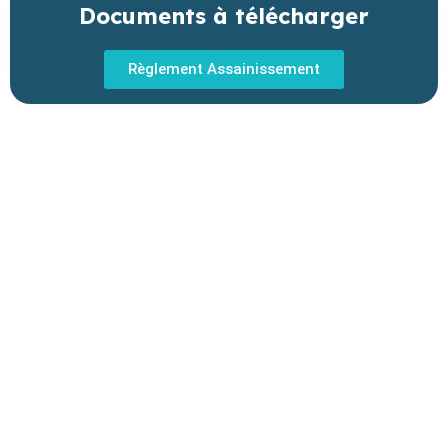
Documents à télécharger
Règlement Assainissement
37 COMMUNES
POUR UN
TERRITOIRE
D'EXCEPTION
Baho
–
Baixas
–
Bompas
–
Cabestany
–
Canet-en-
Roussillon
–
Calce
–
Canohès
–
Cases de Pène
–