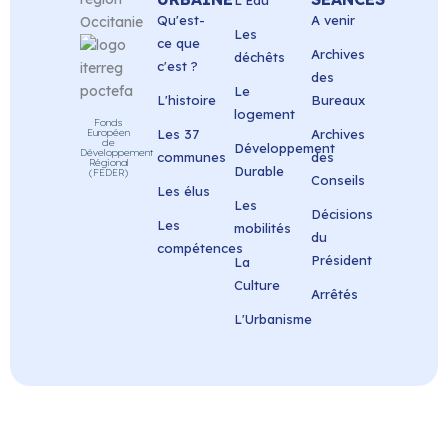
L'Eau
Qu'est-
A venir
Les
ce que
Archives
déchêts
c'est ?
des
Le
L'histoire
Bureaux
logement
Fonds
Européen
Les 37
Archives
de
Développement
Développement
communes
des
Régional
Durable
(FEDER)
Conseils
Les élus
Les
Décisions
Les
mobilités
du
compétences
Président
La
Culture
Arrêtés
L'Urbanisme