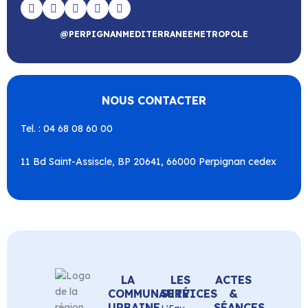
@PERPIGNANMEDITERRANEEMETROPOLE
NOUS CONTACTER
Tel. : 04 68 08 60 00
11 Bd Saint-Assiscle, BP 20641, 66000 Perpignan cedex
LA
LES
ACTES
COMMUNAUTÉ
SERVICES
&
URBAINE
SÉANCES