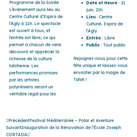
Programme de la Soirée
Date et Heure
: 21
L’événement aura lieu au
juin, 21h
Centre Culturel d’Espira de
Lieu
: Centre
l’Agly à 21h. Le spectacle
Culturel, Espira de
est ouvert à tous, et
l’Agly
l’entrée est libre, ce qui
Entrée
: Libre
permet à chacun de venir
Public
: Tout public
découvrir et apprécier la
Rejoignez-nous pour cette
richesse de la culture
fête unique et laissez-vous
tahitienne. Les
envoûter par la magie de
performances promises
Tahiti !
par les artistes
polynésiens seront un
véritable régal pour les
Précédent
Suivant
Précédent
Festival Méditerranée – Polar et Aventure
Suivant
Inauguration de la Rénovation de l’École Joseph
CORTADA