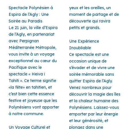
Spectacle Polynésien à
yeux et les oreilles, un
Espira de l’Agly : Une
moment de partage et de
Soirée au Paradis
découverte qui ravira
Le 21 juin, la ville d’Espira
petits et grands.
de l’Agly, en partenariat
avec Perpignan
Une Expérience
Méditerranée Métropole,
Inoubliable
vous invite à un voyage
Ce spectacle est une
exceptionnel au cœur du
occasion unique de
Pacifique avec le
s’évader et de vivre une
spectacle « Heiva i
soirée mémorable sans
Tahiti ». Ce terme signifie
quitter Espira de l’Agly.
«la fête» en tahitien, et
Venez nombreux pour
c’est bien cette essence
découvrir la magie des îles
festive et joyeuse que les
et la chaleur humaine des
Polynésiens vont apporter
Polynésiens. Laissez-vous
à notre commune.
emporter par leur énergie
et leur générosité, et
Un Voyage Culturel et
plongez dans une