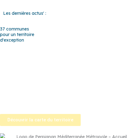
Les dernières actus' :
37 communes
pour un territoire
d'exception
Baho
–
Baixas
–
Bompas
–
Cabestany
–
Canet-en-Roussillon
–
Calce
–
Canohès
–
Cases de Pène
–
Cassagnes
–
Corneilla-la-
Rivière
–
Espira-de-l’Agly
–
Estagel
–
Le Barcarès
–
Le Soler
–
Llupia
–
Montner
–
Opoul-Périllos
–
Perpignan
–
Peyrestortes
–
Pézilla-la-Rivière
–
Pollestres
–
Ponteilla-Nyls
–
Rivesaltes
–
Saint-
Estève
–
Saint-Féliu-d’Avall
–
Saint-Hippolyte
–
Saint-Laurent-de-
la-Salanque
–
Saint-Nazaire
–
Sainte Marie la Mer
–
Saleilles
–
Tautavel
–
Torreilles
–
Toulouges
–
Villelongue-de-la-Salanque
–
Villeneuve-de-la-Raho
–
Villeneuve-la-Rivière
–
Vingrau
Découvrir la carte du territoire