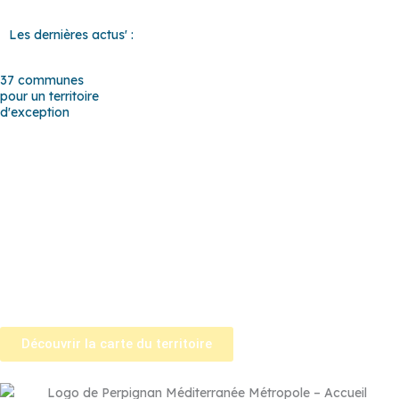
Les dernières actus' :
37 communes
pour un territoire
d'exception
Baho
–
Baixas
–
Bompas
–
Cabestany
–
Canet-en-Roussillon
–
Calce
–
Canohès
–
Cases de Pène
–
Cassagnes
–
Corneilla-la-
Rivière
–
Espira-de-l’Agly
–
Estagel
–
Le Barcarès
–
Le Soler
–
Llupia
–
Montner
–
Opoul-Périllos
–
Perpignan
–
Peyrestortes
–
Pézilla-la-Rivière
–
Pollestres
–
Ponteilla-Nyls
–
Rivesaltes
–
Saint-
Estève
–
Saint-Féliu-d’Avall
–
Saint-Hippolyte
–
Saint-Laurent-de-
la-Salanque
–
Saint-Nazaire
–
Sainte Marie la Mer
–
Saleilles
–
Tautavel
–
Torreilles
–
Toulouges
–
Villelongue-de-la-Salanque
–
Villeneuve-de-la-Raho
–
Villeneuve-la-Rivière
–
Vingrau
Découvrir la carte du territoire