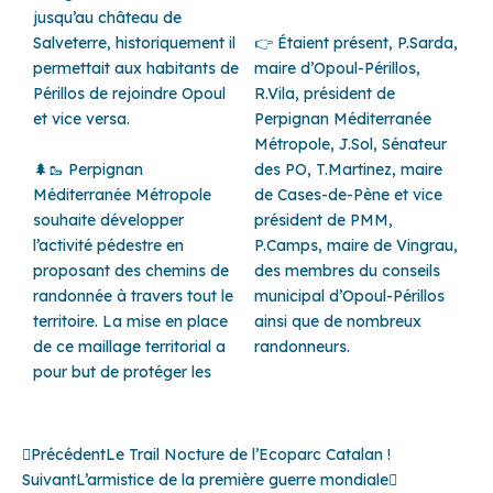
jusqu’au château de
Salveterre, historiquement il
👉 Étaient présent, P.Sarda,
permettait aux habitants de
maire d’Opoul-Périllos,
Périllos de rejoindre Opoul
R.Vila, président de
et vice versa.
Perpignan Méditerranée
Métropole, J.Sol, Sénateur
🌲🥾 Perpignan
des PO, T.Martinez, maire
Méditerranée Métropole
de Cases-de-Pène et vice
souhaite développer
président de PMM,
l’activité pédestre en
P.Camps, maire de Vingrau,
proposant des chemins de
des membres du conseils
randonnée à travers tout le
municipal d’Opoul-Périllos
territoire. La mise en place
ainsi que de nombreux
de ce maillage territorial a
randonneurs.
pour but de protéger les
Précédent
Suivant
Précédent
Le Trail Nocture de l’Ecoparc Catalan !
Suivant
L’armistice de la première guerre mondiale