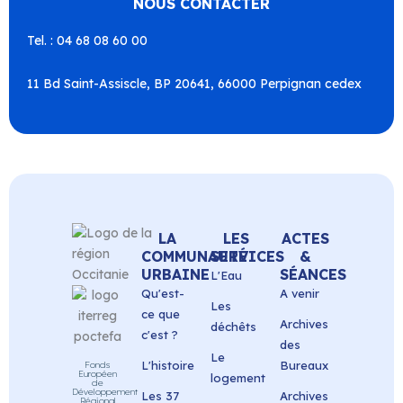
NOUS CONTACTER
Tel. : 04 68 08 60 00
11 Bd Saint-Assiscle, BP 20641, 66000 Perpignan cedex
LA
LES
ACTES
COMMUNAUTÉ
SERVICES
&
URBAINE
SÉANCES
L'Eau
Qu'est-
A venir
Les
ce que
Archives
déchêts
c'est ?
des
Le
L'histoire
Bureaux
Fonds
Européen
logement
de
Développement
Les 37
Archives
Régional