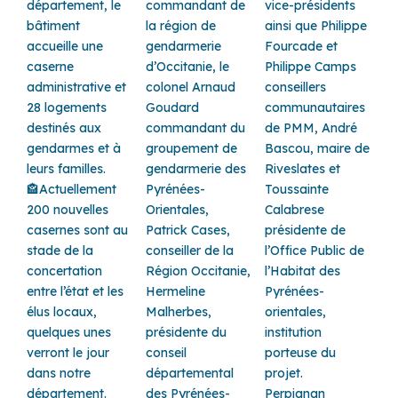
département, le
commandant de
vice-présidents
bâtiment
la région de
ainsi que Philippe
accueille une
gendarmerie
Fourcade et
caserne
d’Occitanie, le
Philippe Camps
administrative et
colonel Arnaud
conseillers
28 logements
Goudard
communautaires
destinés aux
commandant du
de PMM, André
gendarmes et à
groupement de
Bascou, maire de
leurs familles.
gendarmerie des
Riveslates et
🏤Actuellement
Pyrénées-
Toussainte
200 nouvelles
Orientales,
Calabrese
casernes sont au
Patrick Cases,
présidente de
stade de la
conseiller de la
l’Office Public de
concertation
Région Occitanie,
l’Habitat des
entre l’état et les
Hermeline
Pyrénées-
élus locaux,
Malherbes,
orientales,
quelques unes
présidente du
institution
verront le jour
conseil
porteuse du
dans notre
départemental
projet.
département.
des Pyrénées-
Perpignan