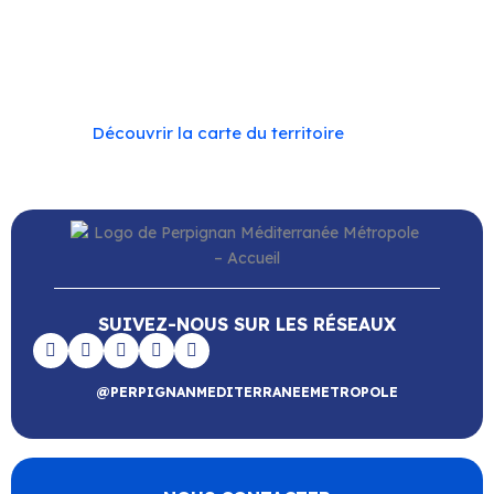
–
Toulouges
–
Villelongue-de-la-Salanque
–
Villeneuve-de-la-Raho
–
Villeneuve-la-Rivière
–
Vingrau
Découvrir la carte du territoire
SUIVEZ-NOUS SUR LES RÉSEAUX
@PERPIGNANMEDITERRANEEMETROPOLE