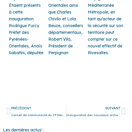
Étaient présents
Orientales ainsi
Méditerranée
à cette
que Charles
Métropole, en
inauguration
Chivilo et Lola
tant qu’acteur de
Rodrigue Furcy
Beuze, conseillers
la sécurité sur son
Préfet des
départementaux,
territoire peut
Pyrénées-
Robert Vila,
compter sur ce
Orientales, Anaïs
Président de
nouvel effectif de
Sabatini, députée
Perpignan
Rivesaltes.
Précédent
Su
PRÉCÉDENT
SUIVANT
Conseil de communauté du 19 Décembre 2022
Inauguration des nouveaux orchestres à Saint-Laurent de la Salanque
Les dernières actus' :