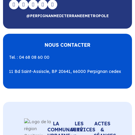
@PERPIGNANMEDITERRANEEMETROPOLE
NOUS CONTACTER
Tel. : 04 68 08 60 00
11 Bd Saint-Assiscle, BP 20641, 66000 Perpignan cedex
LA
LES
ACTES
COMMUNAUTÉ
SERVICES
&