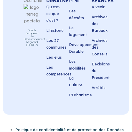
URBAINE
SÉANCES
L'Eau
Qu'est-
A venir
Les
ce que
Archives
déchêts
c'est ?
des
Le
L'histoire
Bureaux
Fonds
Européen
logement
de
Développement
Les 37
Archives
Régional
Développement
(FEDER)
communes
des
Durable
Conseils
Les élus
Les
Décisions
Les
mobilités
du
compétences
Président
La
Culture
Arrêtés
L'Urbanisme
Politique de confidentialité et de protection des Données