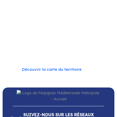
Cassagnes
–
Corneilla-la-Rivière
–
Espira-de-l’Agly
–
Estagel
–
Le Barcarès
–
Le Soler
–
Llupia
–
Montner
–
Opoul-Périllos
–
Perpignan
–
Peyrestortes
–
Pézilla-
la-Rivière
–
Pollestres
–
Ponteilla-Nyls
–
Rivesaltes
–
Saint-Estève
–
Saint-Féliu-d’Avall
–
Saint-Hippolyte
–
Saint-Laurent-de-la-Salanque
–
Saint-Nazaire
–
Sainte Marie la Mer
–
Saleilles
–
Tautavel
–
Torreilles
–
Toulouges
–
Villelongue-de-la-Salanque
–
Villeneuve-de-la-Raho
–
Villeneuve-la-Rivière
–
Vingrau
Découvrir la carte du territoire
SUIVEZ-NOUS SUR LES RÉSEAUX