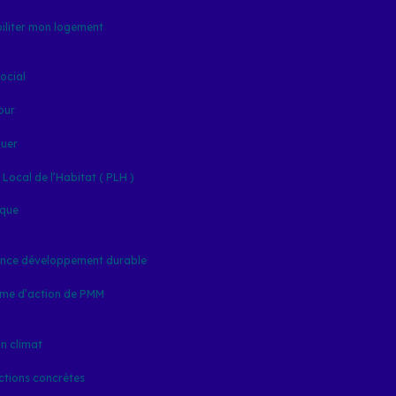
iliter mon logement
ocial
our
ouer
ocal de l’Habitat ( PLH )
ique
nce développement durable
me d’action de PMM
an climat
ctions concrètes