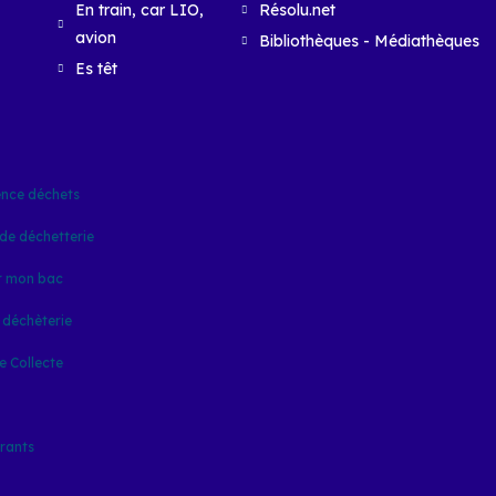
En train, car LIO,
Résolu.net
avion
Bibliothèques - Médiathèques
Es têt
nce déchets
de déchetterie
 mon bac
 déchèterie
e Collecte
rants