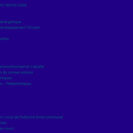
tif TEPOS 2050
énergétique
Développement Citoyen
tiles
toire Montserrat Caballé
s du conservatoire
bliques
es – Médiathèques
t Local de Publicité Intercommunal
ches
en cours