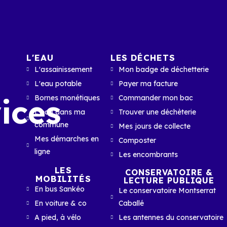
L'EAU
LES DÉCHETS
L'assainissement
Mon badge de déchetterie
L'eau potable
Payer ma facture
ices
Bornes monétiques
Commander mon bac
L'eau dans ma
Trouver une déchèterie
commune
Mes jours de collecte
Mes démarches en
Composter
ligne
Les encombrants
LES
CONSERVATOIRE &
MOBILITÉS
LECTURE PUBLIQUE
En bus Sankéo
Le conservatoire Montserrat
En voiture & co
Caballé
A pied, à vélo
Les antennes du conservatoire