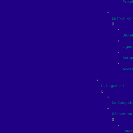
Proje
En train, car
Bus et
Ligne
Aérop
Access
Le Logement
La Compéte
Rénovation d
Louer