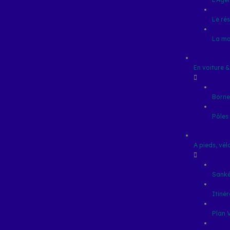
Le ré
La m
En voiture 
Borne
Pôles
A pieds, vélo
Sanké
Itinér
Plan 