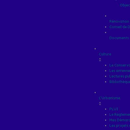
Objec
Rénovation 
Conseil de 
Documents u
Culture
Le Conserva
Les antenne
Lectures pu
Bibliothèqu
L’Urbanisme
PLUI
Le Règlemen
Mes Démar
Les projets 