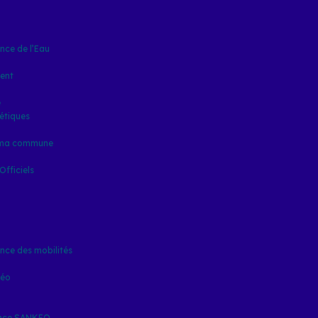
ce de l’Eau
ent
e
étiques
 ma commune
fficiels
ce des mobilités
kéo
ence SANKEO