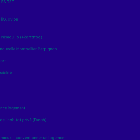
t ES TET
 liO, avion
 réseau lio (+kartatoo)
 nouvelle Montpellier Perpignan
ort
ibilité
nce logement
e l’habitat privé (l’Anah)
 mieux – conventionner un logement