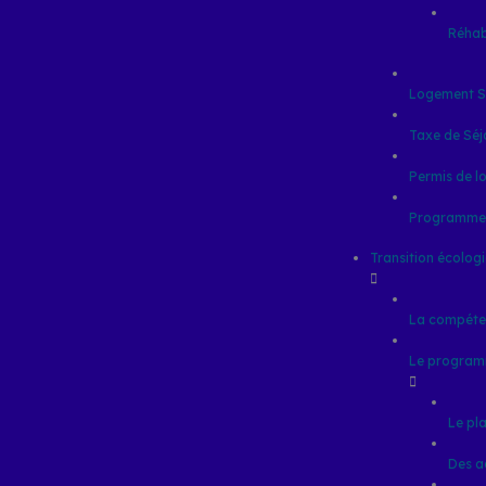
Réhab
Logement S
Taxe de Séj
Permis de l
Programme L
Transition écolog
La compéte
Le program
Le pl
Des a