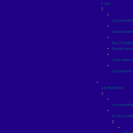
L’eau
La compéten
Assainissem
Eau Potabl
Bornes mon
L’eau dans
Documents O
Les Mobilités
La compéten
En bus San
L’Ag