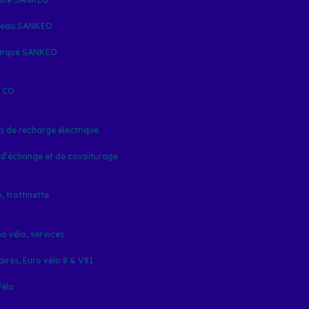
seau SANKEO
arque SANKEO
& CO
s de recharge électrique
 d’échange et de covoiturage
, trottinette
o vélo, services
aires, Euro vélo 8 & V81
Vélo