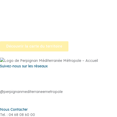
Llupia
–
Montner
–
Opoul-Périllos
–
Perpignan
–
Peyrestortes
–
Pézilla-la-Rivière
–
Pollestres
–
Ponteilla-Nyls
–
Rivesaltes
–
Saint-
Estève
–
Saint-Féliu-d’Avall
–
Saint-Hippolyte
–
Saint-Laurent-de-
la-Salanque
–
Saint-Nazaire
–
Sainte Marie la Mer
–
Saleilles
–
Tautavel
–
Torreilles
–
Toulouges
–
Villelongue-de-la-Salanque
–
Villeneuve-de-la-Raho
–
Villeneuve-la-Rivière
–
Vingrau
Découvrir la carte du territoire
Suivez-nous sur les réseaux
@perpignanmediterraneemetropole
Nous Contacter
Tel. : 04 68 08 60 00