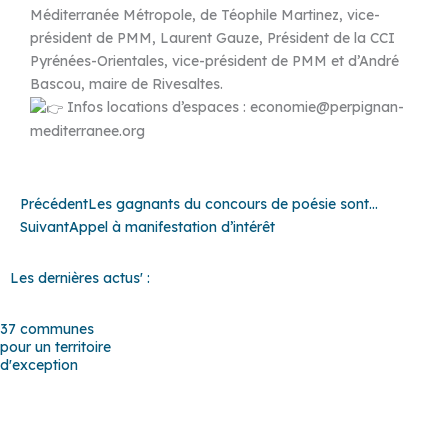
Méditerranée Métropole, de Téophile Martinez, vice-
président de PMM, Laurent Gauze, Président de la CCI
Pyrénées-Orientales, vice-président de PMM et d’André
Bascou, maire de Rivesaltes.
Infos locations d’espaces : economie@perpignan-
mediterranee.org
Précédent
Suivant
Précédent
Les gagnants du concours de poésie sont…
Suivant
Appel à manifestation d’intérêt
Les dernières actus' :
37 communes
pour un territoire
d'exception
Baho
–
Baixas
–
Bompas
–
Cabestany
–
Canet-en-Roussillon
–
Calce
–
Canohès
–
Cases de Pène
–
Cassagnes
–
Corneilla-la-
Rivière
–
Espira-de-l’Agly
–
Estagel
–
Le Barcarès
–
Le Soler
–