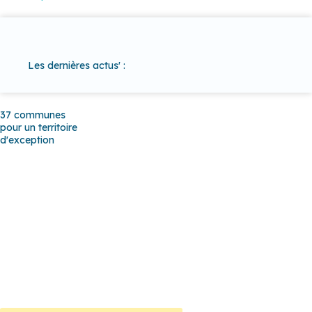
Les dernières actus' :
37 communes
pour un territoire
d'exception
Baho
–
Baixas
–
Bompas
–
Cabestany
–
Canet-en-Roussillon
–
Calce
–
Canohès
–
Cases de Pène
–
Cassagnes
–
Corneilla-la-
Rivière
–
Espira-de-l’Agly
–
Estagel
–
Le Barcarès
–
Le Soler
–
Llupia
–
Montner
–
Opoul-Périllos
–
Perpignan
–
Peyrestortes
–
Pézilla-la-Rivière
–
Pollestres
–
Ponteilla-Nyls
–
Rivesaltes
–
Saint-
Estève
–
Saint-Féliu-d’Avall
–
Saint-Hippolyte
–
Saint-Laurent-de-
la-Salanque
–
Saint-Nazaire
–
Sainte Marie la Mer
–
Saleilles
–
Tautavel
–
Torreilles
–
Toulouges
–
Villelongue-de-la-Salanque
–
Villeneuve-de-la-Raho
–
Villeneuve-la-Rivière
–
Vingrau