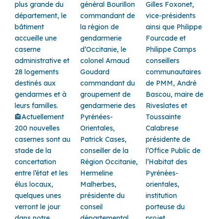
plus grande du
général Bourillon
Gilles Foxonet,
département, le
commandant de
vice-présidents
bâtiment
la région de
ainsi que Philippe
accueille une
gendarmerie
Fourcade et
caserne
d’Occitanie, le
Philippe Camps
administrative et
colonel Arnaud
conseillers
28 logements
Goudard
communautaires
destinés aux
commandant du
de PMM, André
gendarmes et à
groupement de
Bascou, maire de
leurs familles.
gendarmerie des
Riveslates et
🏤Actuellement
Pyrénées-
Toussainte
200 nouvelles
Orientales,
Calabrese
casernes sont au
Patrick Cases,
présidente de
stade de la
conseiller de la
l’Office Public de
concertation
Région Occitanie,
l’Habitat des
entre l’état et les
Hermeline
Pyrénées-
élus locaux,
Malherbes,
orientales,
quelques unes
présidente du
institution
verront le jour
conseil
porteuse du
dans notre
départemental
projet.