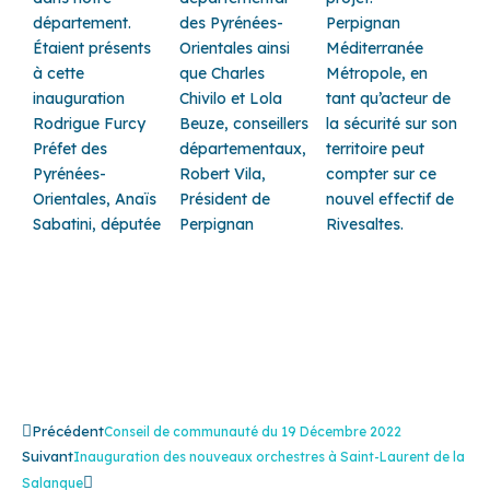
département.
des Pyrénées-
Perpignan
Étaient présents
Orientales ainsi
Méditerranée
à cette
que Charles
Métropole, en
inauguration
Chivilo et Lola
tant qu’acteur de
Rodrigue Furcy
Beuze, conseillers
la sécurité sur son
Préfet des
départementaux,
territoire peut
Pyrénées-
Robert Vila,
compter sur ce
Orientales, Anaïs
Président de
nouvel effectif de
Sabatini, députée
Perpignan
Rivesaltes.
Précédent
Suivant
Précédent
Conseil de communauté du 19 Décembre 2022
Suivant
Inauguration des nouveaux orchestres à Saint-Laurent de la
Salanque