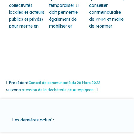
collectivités
temporaliser. Il
conseiller
locales et acteurs
doit permettre
communautaire
publics et privés)
également de
de PMM et maire
pour mettre en
mobiliser et
de Montner.
Précédent
Suivant
Précédent
Conseil de communauté du 28 Mars 2022
Suivant
Extension de la déchèterie de #Perpignan !
Les dernières actus' :