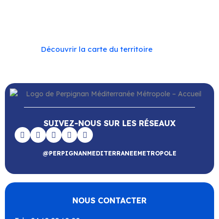
–
Toulouges
–
Villelongue-de-la-Salanque
–
Villeneuve-de-la-Raho
–
Villeneuve-la-Rivière
–
Vingrau
Découvrir la carte du territoire
SUIVEZ-NOUS SUR LES RÉSEAUX
@PERPIGNANMEDITERRANEEMETROPOLE
NOUS CONTACTER