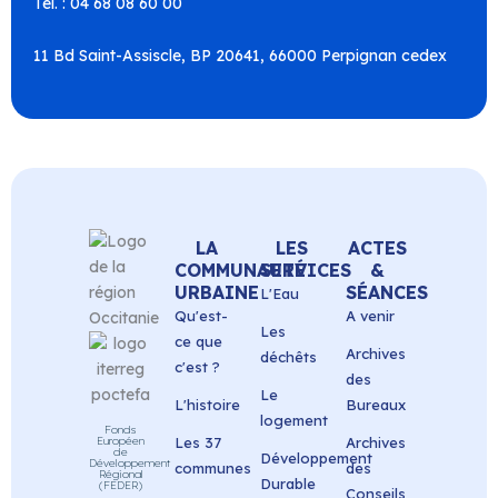
Tel. : 04 68 08 60 00
11 Bd Saint-Assiscle, BP 20641, 66000 Perpignan cedex
LA
LES
ACTES
COMMUNAUTÉ
SERVICES
&
URBAINE
SÉANCES
L'Eau
Qu'est-
A venir
Les
ce que
Archives
déchêts
c'est ?
des
Le
L'histoire
Bureaux
logement
Fonds
Européen
Les 37
Archives
de
Développement
Développement
communes
des
Régional
Durable
(FEDER)
Conseils