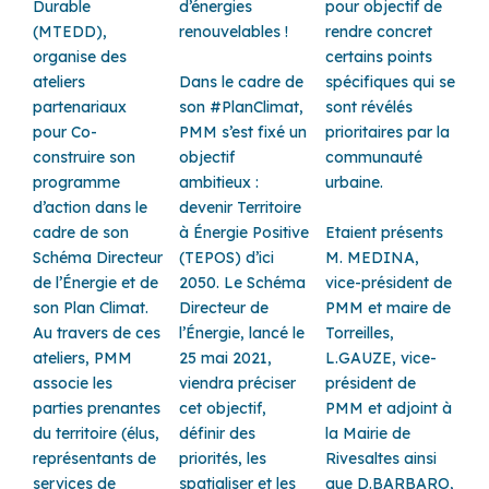
Durable
d’énergies
pour objectif de
(MTEDD),
renouvelables !
rendre concret
organise des
certains points
ateliers
Dans le cadre de
spécifiques qui se
partenariaux
son
#PlanClimat
,
sont révélés
pour Co-
PMM s’est fixé un
prioritaires par la
construire son
objectif
communauté
programme
ambitieux :
urbaine.
d’action dans le
devenir Territoire
cadre de son
à Énergie Positive
Etaient présents
Schéma Directeur
(TEPOS) d’ici
M. MEDINA,
de l’Énergie et de
2050. Le Schéma
vice-président de
son Plan Climat.
Directeur de
PMM et maire de
Au travers de ces
l’Énergie, lancé le
Torreilles
,
ateliers, PMM
25 mai 2021,
L.GAUZE, vice-
associe les
viendra préciser
président de
parties prenantes
cet objectif,
PMM et adjoint à
du territoire (élus,
définir des
la
Mairie de
représentants de
priorités, les
Rivesaltes
ainsi
services de
spatialiser et les
que D.BARBARO,