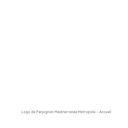
hès
–
Cases de Pène
–
Cassagnes
–
Corneilla-la-Rivière
–
Espira-de-l’Agly
–
E
ivesaltes
–
Saint-Estève
–
Saint-Féliu-d’Avall
–
Saint-Hippolyte
–
Saint-Laur
-de-la-Raho
–
Villeneuve-la-Rivière
–
Vingrau