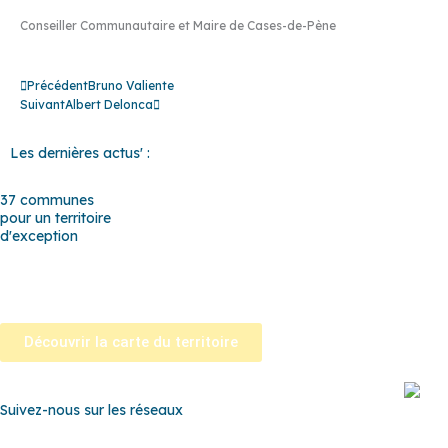
Conseiller Communautaire et Maire de Cases-de-Pène
Précédent
Suivant
Précédent
Bruno Valiente​
Suivant
Albert Delonca
Les dernières actus' :
37 communes
pour un territoire
d'exception
Baho
–
Baixas
–
Bompas
–
Cabestany
–
Canet-en-Roussillon
–
Calce
–
Cano
Perpignan
–
Peyrestortes
–
Pézilla-la-Rivière
–
Pollestres
–
Ponteilla-Nyls
–
R
Tautavel
–
Torreilles
–
Toulouges
–
Villelongue-de-la-Salanque
–
Villeneuve
Découvrir la carte du territoire
Suivez-nous sur les réseaux