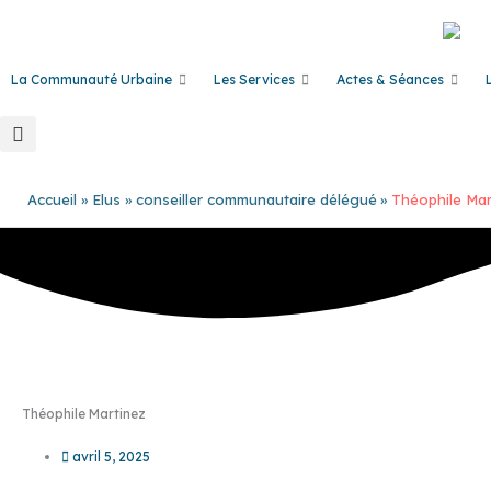
Aller
au
contenu
La Communauté Urbaine
Les Services
Actes & Séances
Accueil
Elus
conseiller communautaire délégué
Théophile Mar
Théophile Martinez
avril 5, 2025