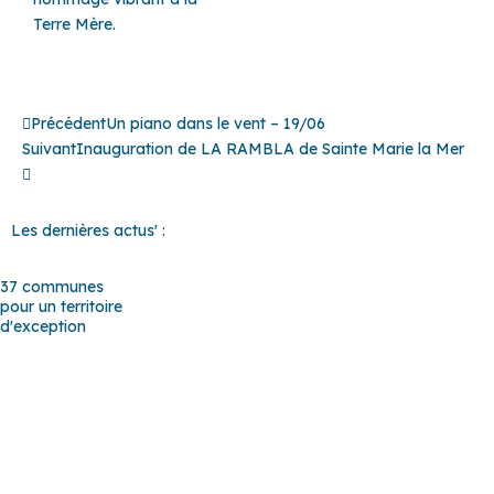
Terre Mère.
Précédent
Suivant
Précédent
Un piano dans le vent – 19/06
Suivant
Inauguration de LA RAMBLA de Sainte Marie la Mer
Les dernières actus' :
37 communes
pour un territoire
d'exception
Baho
–
Baixas
–
Bompas
–
Cabestany
–
Canet-en-Roussillon
–
Calce
–
Canohès
–
Cases de Pène
–
Cassagnes
–
Corneilla-la-
Rivière
–
Espira-de-l’Agly
–
Estagel
–
Le Barcarès
–
Le Soler
–
Llupia
–
Montner
–
Opoul-Périllos
–
Perpignan
–
Peyrestortes
–
Pézilla-la-Rivière
–
Pollestres
–
Ponteilla-Nyls
–
Rivesaltes
–
Saint-
Estève
–
Saint-Féliu-d’Avall
–
Saint-Hippolyte
–
Saint-Laurent-de-