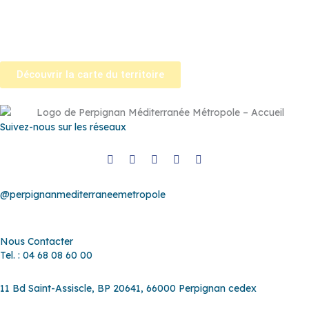
la-Salanque
–
Saint-Nazaire
–
Sainte Marie la Mer
–
Saleilles
–
Tautavel
–
Torreilles
–
Toulouges
–
Villelongue-de-la-Salanque
–
Villeneuve-de-la-Raho
–
Villeneuve-la-Rivière
–
Vingrau
Découvrir la carte du territoire
Suivez-nous sur les réseaux
@perpignanmediterraneemetropole
Nous Contacter
Tel. : 04 68 08 60 00
11 Bd Saint-Assiscle, BP 20641, 66000 Perpignan cedex