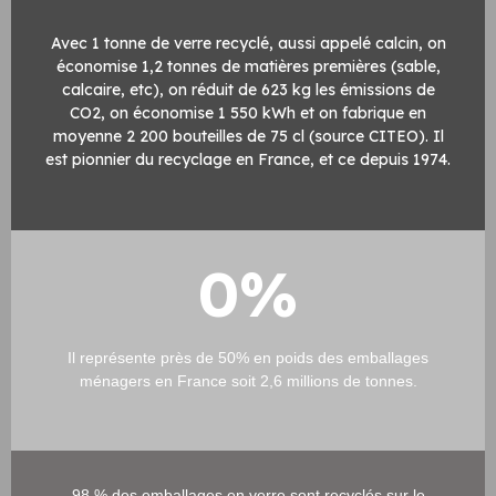
Avec 1 tonne de verre recyclé, aussi appelé calcin, on
économise 1,2 tonnes de matières premières (sable,
calcaire, etc), on réduit de 623 kg les émissions de
CO2, on économise 1 550 kWh et on fabrique en
moyenne 2 200 bouteilles de 75 cl (source CITEO). Il
est pionnier du recyclage en France, et ce depuis 1974.
0
%
Il représente près de 50% en poids des emballages
ménagers en France soit 2,6 millions de tonnes.
98 % des emballages en verre sont recyclés sur le