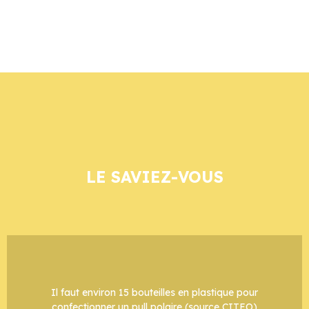
LE SAVIEZ-VOUS
Il faut environ 15 bouteilles en plastique pour
confectionner un pull polaire (source CITEO)