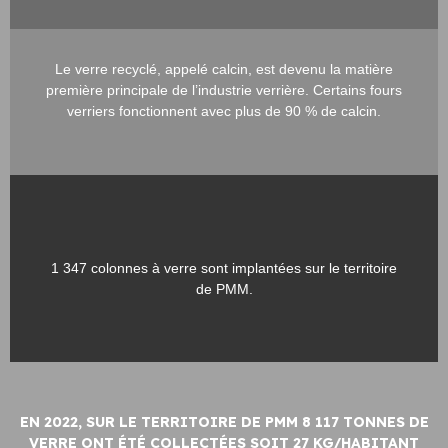
Le verre recyclé, appelé calcin, est devenu la matière
première principale de l’industrie verrière. Certains fours
verriers fonctionnent avec plus de 90 % de calcin.
1 347 colonnes à verre sont implantées sur le territoire
de PMM.
EN 2022, SUR LE TERRITOIRE DE PMM 8 117 TONNES DE
VERRE ONT ÉTÉ COLLECTÉES SOIT 27 KG/HABITANT