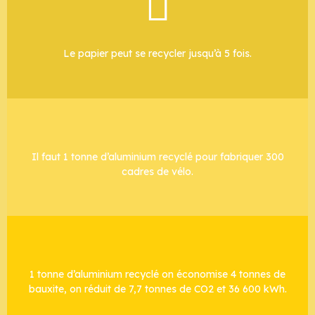
Le papier peut se recycler jusqu’à 5 fois.
Il faut 1 tonne d’aluminium recyclé pour fabriquer 300
cadres de vélo.
1 tonne d’aluminium recyclé on économise 4 tonnes de
bauxite, on réduit de 7,7 tonnes de CO2 et 36 600 kWh.