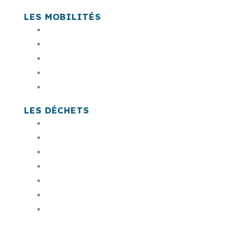
LES MOBILITÉS
En bus Sankéo
En voiture & co
A pied, à vélo
En train, car LIO, avion
Es têt
LES DÉCHETS
Mon badge de déchetterie
Payer ma facture
Commander mon bac
Trouver une déchèterie
Mes jours de collecte
Composter
Les encombrants