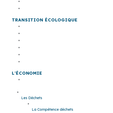
PSMV
Cimetière communautaire
TRANSITION ÉCOLOGIQUE
Acteur & animateur de la transition éco
Le plan climat
Le bruit
L'économie circulaire
Conseil de développement citoyen
Prime à la transition écologique
L'ÉCONOMIE
Offres Foncières et Immobilières
Les Déchets
La Compétence déchets