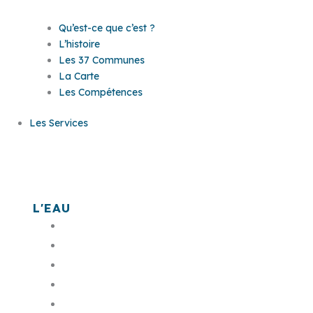
Qu’est-ce que c’est ?
L’histoire
Les 37 Communes
La Carte
Les Compétences
Les Services
Les services
L'EAU
L'assainissement
L'eau potable
Bornes monétiques
L'eau dans ma commune
Mes démarches en ligne