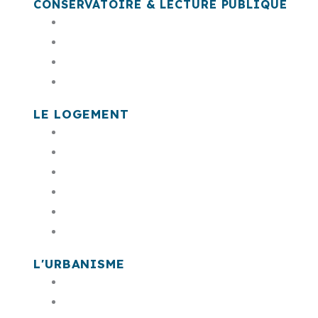
CONSERVATOIRE & LECTURE PUBLIQUE
Le conservatoire Montserrat Caballé
Les antennes du conservatoire
Résolu.net
Bibliothèques - Médiathèques
LE LOGEMENT
PLH
Rénovation de l’habitat privé (l’Anah)
Logement Social
Cohésion sociale
Permis de louer
Taxe de séjour
L'URBANISME
PLUID
RLPI